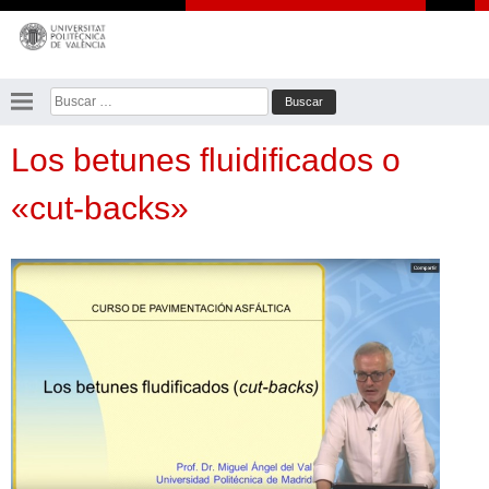
Saltar
al
contenido
Buscar:
Los betunes fluidificados o
«cut-backs»