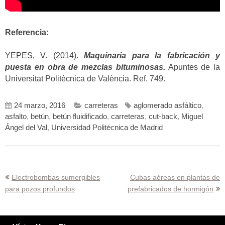
Referencia:
YEPES, V. (2014).
Maquinaria para la fabricación y
puesta en obra de mezclas bituminosas.
Apuntes de la
Universitat Politècnica de València. Ref. 749.
24 marzo, 2016
carreteras
aglomerado asfáltico
,
asfalto
,
betún
,
betún fluidificado
,
carreteras
,
cut-back
,
Miguel
Ángel del Val
,
Universidad Politécnica de Madrid
Navegación
Electrobombas sumergibles
Cubas aéreas en plantas de
para pozos profundos
prefabricados de hormigón
de
entradas