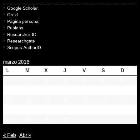
Google Scholar
Orcid
Página personal
Publons
Researcher-ID
Researchgate
Scopus-AuthorID
marzo 2016
L
M
X
J
V
S
D
1
2
3
4
5
6
7
8
9
10
11
12
13
14
15
16
17
18
19
20
21
22
23
24
25
26
27
28
29
30
31
« Feb
Abr »