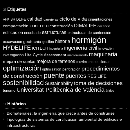
Etiquetas
ciclo de vida
calidad
cimentaciones
BRIDLIFE
AHP
carreteras
concreto
DIMALIFE
compactación
construcción
docencia
estructuras
edificación
encofrado
estructuras de contención
hormigón
historia
excavación
geotecnia
gestión
HYDELIFE
ingeniería civil
ICITECH
ingeniería
innovación
maquinaria
Life Cycle Assessment
investigación
mantenimiento
mejora de suelos
mejora de terrenos
movimiento de tierras
optimización
procedimientos
optimization
perforación
puente
puentes
de construcción
RESILIFE
sostenibilidad
toma de decisiones
Sustainability
Universitat Politècnica de València
turismo
áridos
Histórico
Biomateriales: la ingeniería que crece antes de construirse
Tipologías de sistemas de certificación ambiental de edificios e
infraestructuras