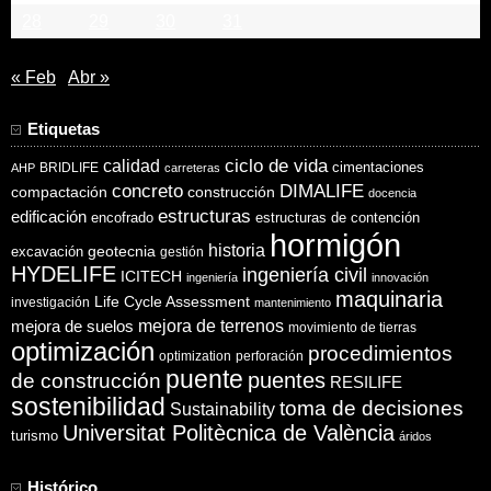
28
29
30
31
« Feb
Abr »
Etiquetas
ciclo de vida
calidad
cimentaciones
BRIDLIFE
AHP
carreteras
concreto
DIMALIFE
compactación
construcción
docencia
estructuras
edificación
encofrado
estructuras de contención
hormigón
historia
excavación
geotecnia
gestión
HYDELIFE
ingeniería civil
ICITECH
ingeniería
innovación
maquinaria
Life Cycle Assessment
investigación
mantenimiento
mejora de suelos
mejora de terrenos
movimiento de tierras
optimización
procedimientos
optimization
perforación
puente
puentes
de construcción
RESILIFE
sostenibilidad
toma de decisiones
Sustainability
Universitat Politècnica de València
turismo
áridos
Histórico