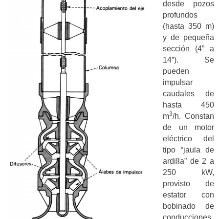
desde pozos
profundos
(hasta 350 m)
y de pequeña
sección (4” a
14”). Se
pueden
impulsar
caudales de
hasta 450
3
m
/h. Constan
de un motor
eléctrico del
tipo “jaula de
ardilla” de 2 a
250 kW,
provisto de
estator con
bobinado de
conducciones