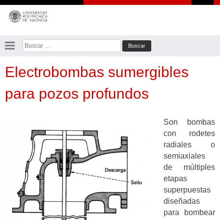
Saltar
al
contenido
Buscar:
Electrobombas sumergibles
para pozos profundos
Son bombas
con rodetes
radiales o
semiaxiales
de múltiples
etapas
superpuestas
diseñadas
para bombear