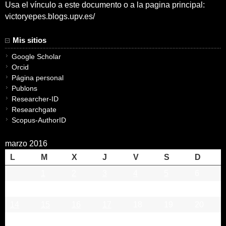
Usa el vínculo a este documento o a la pagina principal:
victoryepes.blogs.upv.es/
Mis sitios
Google Scholar
Orcid
Página personal
Publons
Researcher-ID
Researchgate
Scopus-AuthorID
marzo 2016
L
M
X
J
V
S
D
1
2
3
4
5
6
7
8
9
10
11
12
13
14
15
16
17
18
19
20
21
22
23
24
25
26
27