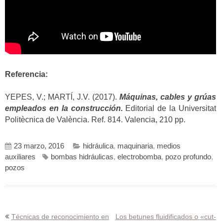
Referencia:
YEPES, V.; MARTÍ, J.V. (2017).
Máquinas, cables y grúas
empleados en la construcción.
Editorial de la Universitat
Politècnica de València. Ref. 814. Valencia, 210 pp.
23 marzo, 2016
hidráulica
,
maquinaria
,
medios
auxiliares
bombas hidráulicas
,
electrobomba
,
pozo profundo
,
pozos
Navegación
Técnicas de reconocimiento en
Los betunes fluidificados o «cut-