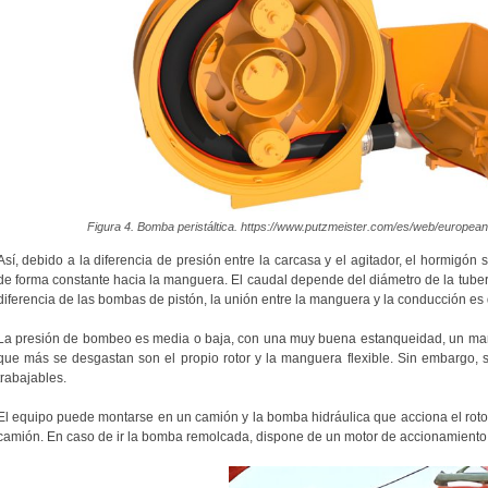
Figura 4. Bomba peristáltica. https://www.putzmeister.com/es/web/europea
Así, debido a la diferencia de presión entre la carcasa y el agitador, el hormigón s
de forma constante hacia la manguera. El caudal depende del diámetro de la tubería
diferencia de las bombas de pistón, la unión entre la manguera y la conducción es 
La presión de bombeo es media o baja, con una muy buena estanqueidad, un mante
que más se desgastan son el propio rotor y la manguera flexible. Sin embargo
trabajables.
El equipo puede montarse en un camión y la bomba hidráulica que acciona el rotor
camión. En caso de ir la bomba remolcada, dispone de un motor de accionamiento 