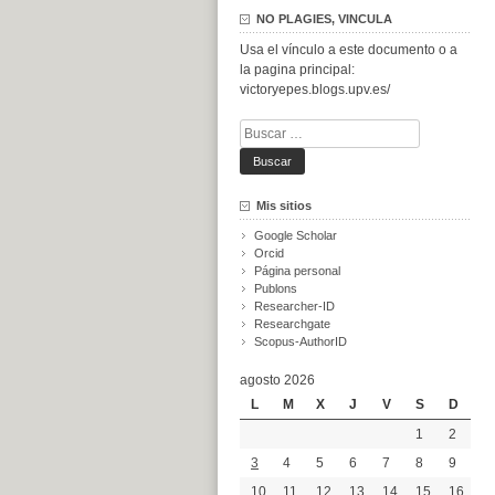
NO PLAGIES, VINCULA
Usa el vínculo a este documento o a
la pagina principal:
victoryepes.blogs.upv.es/
Buscar:
Mis sitios
Google Scholar
Orcid
Página personal
Publons
Researcher-ID
Researchgate
Scopus-AuthorID
agosto 2026
L
M
X
J
V
S
D
1
2
3
4
5
6
7
8
9
10
11
12
13
14
15
16