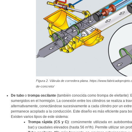
Figura 2. Válvula de corredera plana. https://www.fabricadoprojeto
de-concreto/
De tubo
o
trompa oscilante
(también conocida como trompa de elefante): E
sumergidos en el hormigón. La conexión entre los cilindros se realiza a tra
alternativamente, conectándose sucesivamente a cada cilindro por un extre
permanece acoplado a la conducción. Este diseño es más eficiente para bo
Existen varios tipos de este sistema:
Trompa rápida (CS y C)
: comúnmente utilizada en autobombas
bar) y caudales elevados (hasta 56 m³/h). Permite utilizar sin p