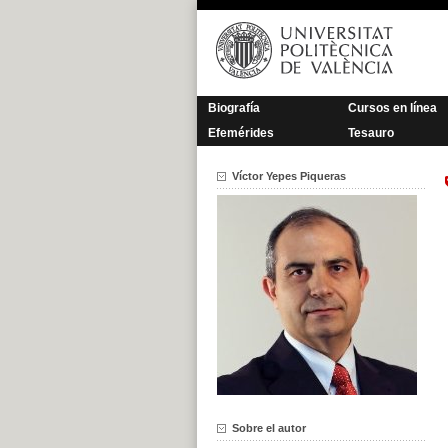
Saltar
al
contenido
Biografía
Cursos en línea
Efemérides
Tesauro
Víctor Yepes Piqueras
Sobre el autor