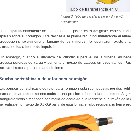
Figura 3. Tubo de transferencia en S y en C.
Putzmeister
El principal inconveniente de las bombas de pistón es el desgaste, especialmen
aplican sobre el hormigón. Este desgaste se puede reducir disminuyendo el númer
producción si se aumenta el tamaño de los cilindros. Por esta razón, existe una
carrera de los cilindros de impulsión.
Sin embargo, cuando el diámetro del cilindro supera el de la tubería, es nece
provoca pérdidas de carga y aumenta el riesgo de atascos en esos tramos. Para
facilitar el acceso para el mantenimiento.
Bomba peristáltica o de rotor para hormigón
Las bombas peristálticas o de rotor para hormigón están compuestas por dos rodillo
carcasa, cuyo interior se encuentra a una presión inferior a la del exterior. Al gi
manguera flexible fabricada con malla de acero de alta resistencia, a través de la
se realiza en un vacío de 0,8-0,9 bar y, de esta forma, el tubo recupera su forma pr