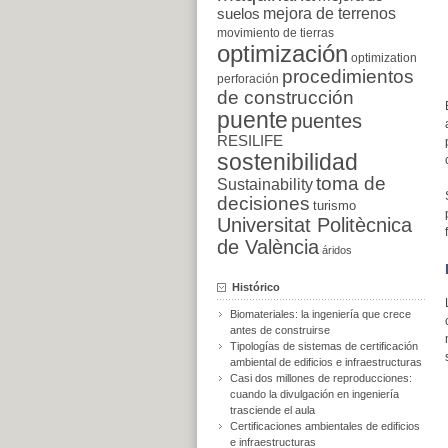
suelos
mejora de terrenos
movimiento de tierras
optimización
optimization
procedimientos
perforación
de construcción
puente
puentes
RESILIFE
sostenibilidad
toma de
Sustainability
decisiones
turismo
Universitat Politècnica
de València
áridos
Histórico
Biomateriales: la ingeniería que crece
antes de construirse
Tipologías de sistemas de certificación
ambiental de edificios e infraestructuras
Casi dos millones de reproducciones:
cuando la divulgación en ingeniería
trasciende el aula
Certificaciones ambientales de edificios
e infraestructuras