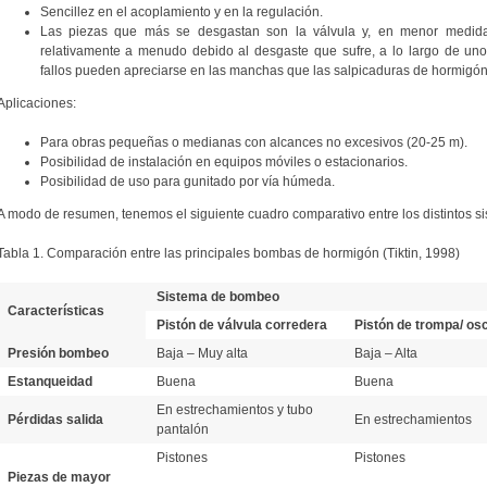
Sencillez en el acoplamiento y en la regulación.
Las piezas que más se desgastan son la válvula y, en menor medid
relativamente a menudo debido al desgaste que sufre, a lo largo de un
fallos pueden apreciarse en las manchas que las salpicaduras de hormigón 
Aplicaciones:
Para obras pequeñas o medianas con alcances no excesivos (20-25 m).
Posibilidad de instalación en equipos móviles o estacionarios.
Posibilidad de uso para gunitado por vía húmeda.
A modo de resumen, tenemos el siguiente cuadro comparativo entre los distintos 
Tabla 1. Comparación entre las principales bombas de hormigón (Tiktin, 1998)
Sistema de bombeo
Características
Pistón de válvula corredera
Pistón de trompa/ osc
Presión bombeo
Baja – Muy alta
Baja – Alta
Estanqueidad
Buena
Buena
En estrechamientos y tubo
Pérdidas salida
En estrechamientos
pantalón
Pistones
Pistones
Piezas de mayor