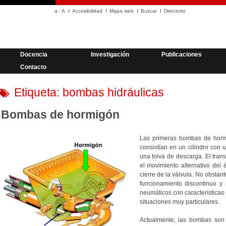
a
·
A
Accesibilidad
Mapa web
Buscar
Directorio
Docencia
Investigación
Publicaciones
Contacto
Etiqueta:
bombas hidráulicas
Bombas de hormigón
Las primeras bombas de horm
consistían en un cilindro con 
una tolva de descarga. El tran
el movimiento alternativo del 
cierre de la válvula. No obstan
funcionamiento discontinuo y
neumáticos con características 
situaciones muy particulares.
Actualmente, las bombas son 