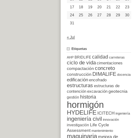
17
18
19
20
21
22
23
24
25
26
27
28
29
30
31
« Jul
Etiquetas
calidad
BRIDLIFE
AHP
carreteras
ciclo de vida
cimentaciones
concreto
compactación
DIMALIFE
construcción
docencia
edificación
encofrado
estructuras
estructuras de
excavación
geotecnia
contención
historia
gestión
hormigón
HYDELIFE
ICITECH
ingeniería
ingeniería civil
innovación
Life Cycle
investigación
Assessment
mantenimiento
maquinaria
mejora de