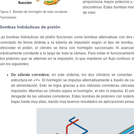
proporciona mayor potencia y 
discontinuo. Estas bombas mode
Figura 1. Bomba de hormigón de tubo oscilante.
de rotor.
Putzmeister
Bombas hidráulicas de pistón
Las bombas hidráulicas de pistón funcionan como bombas alternativas con dos 
conectado de forma distinta a la tubería de impulsión según el tipo de bomba
retroceder el pistón, el cilindro se llena con hormigón succionado. Al avanz
prácticamente constante a lo largo de toda la cámara. Para evitar el funcionamiento
dos pistones que se alternan en la impulsión, lo que mantiene un flujo continu
son los siguientes:
De válvula corredera:
en este sistema, los dos cilindros se conectan
estructura en «Y». El hormigón se impulsa alternativamente a través de ca
de alimentación. Esto se logra gracias a dos válvulas correderas ubicadas 
impulsión. Mientras un cilindro aspira el hormigón, el otro lo impulsa. El p
desgaste de las válvulas correderas. Estas bombas de pistones con siste
bajas hasta muy altas, dando muy buenos resultados en aplicaciones pesada