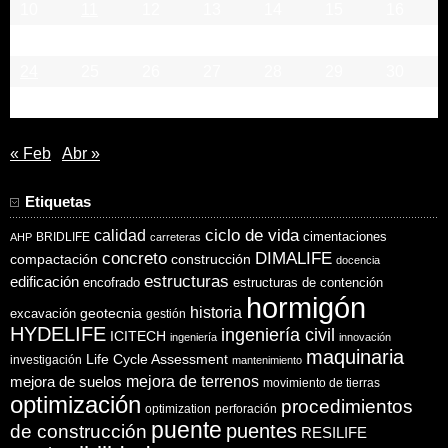
10
11
12
13
14
15
16
17
18
19
20
21
22
23
24
25
26
27
28
29
30
31
« Feb
Abr »
Etiquetas
ciclo de vida
calidad
cimentaciones
BRIDLIFE
AHP
carreteras
concreto
DIMALIFE
compactación
construcción
docencia
estructuras
edificación
encofrado
estructuras de contención
hormigón
historia
excavación
geotecnia
gestión
HYDELIFE
ingeniería civil
ICITECH
ingeniería
innovación
maquinaria
Life Cycle Assessment
investigación
mantenimiento
mejora de suelos
mejora de terrenos
movimiento de tierras
optimización
procedimientos
optimization
perforación
puente
puentes
de construcción
RESILIFE