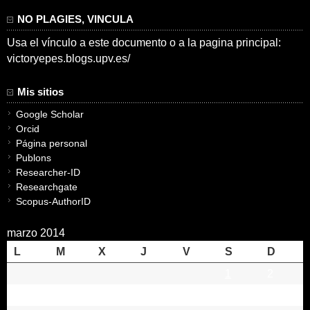
NO PLAGIES, VINCULA
Usa el vínculo a este documento o a la pagina principal:
victoryepes.blogs.upv.es/
Mis sitios
Google Scholar
Orcid
Página personal
Publons
Researcher-ID
Researchgate
Scopus-AuthorID
marzo 2014
L
M
X
J
V
S
D
1
2
3
4
5
6
7
8
9