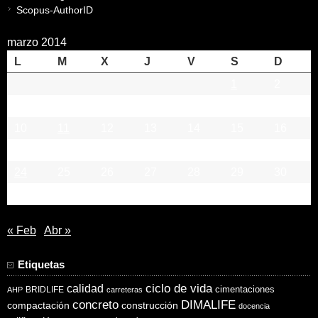
Scopus-AuthorID
marzo 2014
L
M
X
J
V
S
D
1
2
3
4
5
6
7
8
9
10
11
12
13
14
15
16
17
18
19
20
21
22
23
24
25
26
27
28
29
30
31
« Feb
Abr »
Etiquetas
ciclo de vida
calidad
cimentaciones
BRIDLIFE
AHP
carreteras
concreto
DIMALIFE
compactación
construcción
docencia