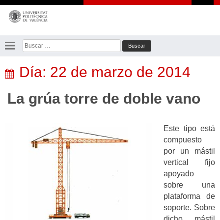
Saltar
al
contenido
Buscar:
Día:
22 de marzo de 2014
La grúa torre de doble vano
Este tipo está
compuesto
por un mástil
vertical fijo
apoyado
sobre una
plataforma de
soporte. Sobre
dicho mástil