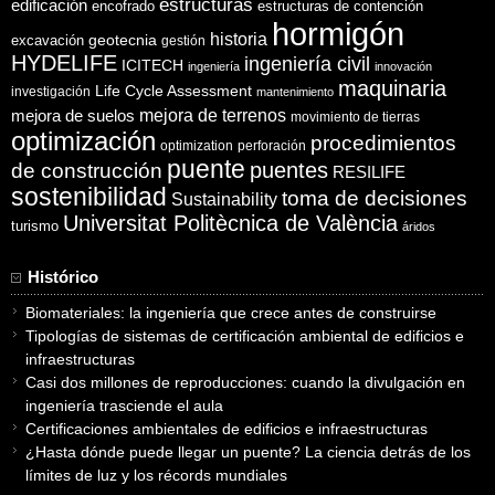
estructuras
edificación
encofrado
estructuras de contención
hormigón
historia
excavación
geotecnia
gestión
HYDELIFE
ingeniería civil
ICITECH
ingeniería
innovación
maquinaria
Life Cycle Assessment
investigación
mantenimiento
mejora de suelos
mejora de terrenos
movimiento de tierras
optimización
procedimientos
optimization
perforación
puente
puentes
de construcción
RESILIFE
sostenibilidad
toma de decisiones
Sustainability
Universitat Politècnica de València
turismo
áridos
Histórico
Biomateriales: la ingeniería que crece antes de construirse
Tipologías de sistemas de certificación ambiental de edificios e
infraestructuras
Casi dos millones de reproducciones: cuando la divulgación en
ingeniería trasciende el aula
Certificaciones ambientales de edificios e infraestructuras
¿Hasta dónde puede llegar un puente? La ciencia detrás de los
límites de luz y los récords mundiales