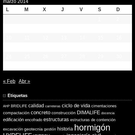
marzo 2014
L
M
X
J
V
S
D
1
2
3
4
5
6
7
8
9
10
11
12
13
14
15
16
17
18
19
20
21
22
23
24
25
26
27
28
29
30
31
« Feb
Abr »
Etiquetas
ciclo de vida
calidad
cimentaciones
BRIDLIFE
AHP
carreteras
concreto
DIMALIFE
compactación
construcción
docencia
estructuras
edificación
encofrado
estructuras de contención
hormigón
historia
excavación
geotecnia
gestión