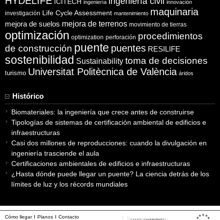
HYDELIFE
ingeniería civil
ICITECH
ingeniería
innovación
maquinaria
Life Cycle Assessment
investigación
mantenimiento
mejora de suelos
mejora de terrenos
movimiento de tierras
optimización
procedimientos
optimization
perforación
puente
puentes
de construcción
RESILIFE
sostenibilidad
toma de decisiones
Sustainability
Universitat Politècnica de València
turismo
áridos
Histórico
Biomateriales: la ingeniería que crece antes de construirse
Tipologías de sistemas de certificación ambiental de edificios e
infraestructuras
Casi dos millones de reproducciones: cuando la divulgación en
ingeniería trasciende el aula
Certificaciones ambientales de edificios e infraestructuras
¿Hasta dónde puede llegar un puente? La ciencia detrás de los
límites de luz y los récords mundiales
Cómo llegar
Planos
Contacto