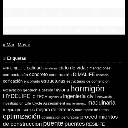
3
4
5
6
7
8
9
10
11
12
13
14
15
16
17
18
19
20
21
22
23
24
25
26
27
28
29
30
« Mar
May »
Etiquetas
ciclo de vida
calidad
cimentaciones
BRIDLIFE
AHP
carreteras
concreto
DIMALIFE
compactación
construcción
docencia
estructuras
edificación
encofrado
estructuras de contención
hormigón
historia
excavación
geotecnia
gestión
HYDELIFE
ingeniería civil
ICITECH
ingeniería
innovación
maquinaria
Life Cycle Assessment
investigación
mantenimiento
mejora de suelos
mejora de terrenos
movimiento de tierras
optimización
procedimientos
optimization
perforación
puente
puentes
de construcción
RESILIFE