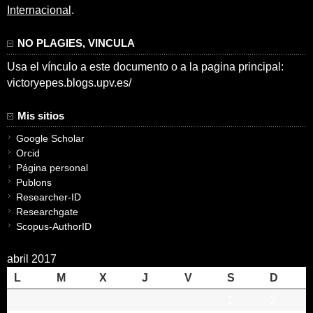
Internacional
.
NO PLAGIES, VINCULA
Usa el vínculo a este documento o a la pagina principal:
victoryepes.blogs.upv.es/
Mis sitios
Google Scholar
Orcid
Página personal
Publons
Researcher-ID
Researchgate
Scopus-AuthorID
abril 2017
L
M
X
J
V
S
D
1
2