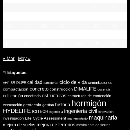
1
2
3
4
5
6
7
8
9
10
11
12
13
14
15
16
17
18
19
20
21
22
23
24
25
26
27
28
29
30
« Mar
May »
Etiquetas
ciclo de vida
calidad
cimentaciones
BRIDLIFE
AHP
carreteras
concreto
DIMALIFE
compactación
construcción
docencia
estructuras
edificación
encofrado
estructuras de contención
hormigón
historia
excavación
geotecnia
gestión
HYDELIFE
ingeniería civil
ICITECH
ingeniería
innovación
maquinaria
Life Cycle Assessment
investigación
mantenimiento
mejora de suelos
mejora de terrenos
movimiento de tierras