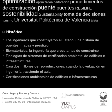
optimización
procedimientos
optimization
perforación
puente
puentes
de construcción
RESILIFE
sostenibilidad
toma de decisiones
Sustainability
Universitat Politècnica de València
turismo
áridos
Histórico
Los ingenieros que construyeron el Estado: una historia de
puentes, mapas y prestigio
Biomateriales: la ingeniería que crece antes de construirse
Tipologías de sistemas de certificación ambiental de edificios e
infraestructuras
Casi dos millones de reproducciones: cuando la divulgación en
ingeniería trasciende el aula
Certificaciones ambientales de edificios e infraestructuras
Cómo llegar
Planos
Contacto
Universitat Politècnica de València © 2026 · Tel.
(+34) 96 387 90 00 ·
informacion@upv.es