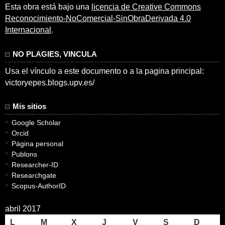
Esta obra está bajo una
licencia de Creative Commons
Reconocimiento-NoComercial-SinObraDerivada 4.0
Internacional
.
NO PLAGIES, VINCULA
Usa el vínculo a este documento o a la pagina principal:
victoryepes.blogs.upv.es/
Mis sitios
Google Scholar
Orcid
Página personal
Publons
Researcher-ID
Researchgate
Scopus-AuthorID
abril 2017
L
M
X
J
V
S
D