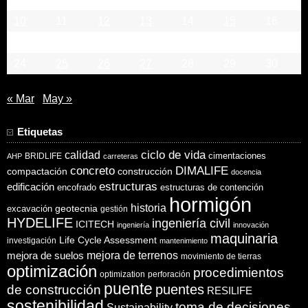
10
11
12
13
14
15
16
17
18
19
20
21
22
23
24
25
26
27
28
29
30
« Mar
May »
Etiquetas
ciclo de vida
calidad
cimentaciones
BRIDLIFE
AHP
carreteras
concreto
DIMALIFE
compactación
construcción
docencia
estructuras
edificación
encofrado
estructuras de contención
hormigón
historia
excavación
geotecnia
gestión
HYDELIFE
ingeniería civil
ICITECH
ingeniería
innovación
maquinaria
Life Cycle Assessment
investigación
mantenimiento
mejora de suelos
mejora de terrenos
movimiento de tierras
optimización
procedimientos
optimization
perforación
puente
puentes
de construcción
RESILIFE
sostenibilidad
toma de decisiones
Sustainability