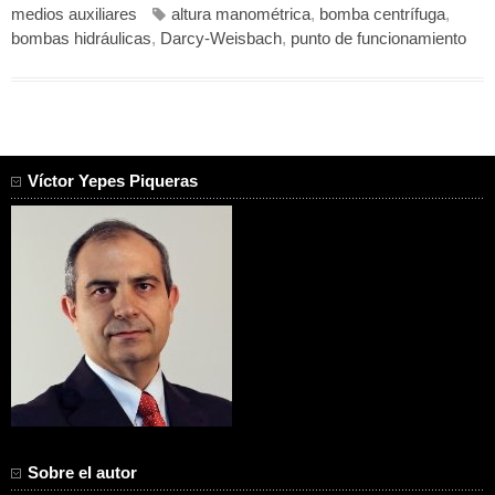
medios auxiliares
altura manométrica
,
bomba centrífuga
,
bombas hidráulicas
,
Darcy-Weisbach
,
punto de funcionamiento
Víctor Yepes Piqueras
Sobre el autor