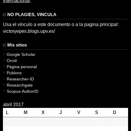
Internacional
.
NO PLAGIES, VINCULA
Usa el vínculo a este documento o a la pagina principal:
victoryepes.blogs.upv.es/
Mis sitios
Google Scholar
Orcid
Página personal
Publons
Researcher-ID
Researchgate
Scopus-AuthorID
abril 2017
L
M
X
J
V
S
D
1
2
3
4
5
6
7
8
9