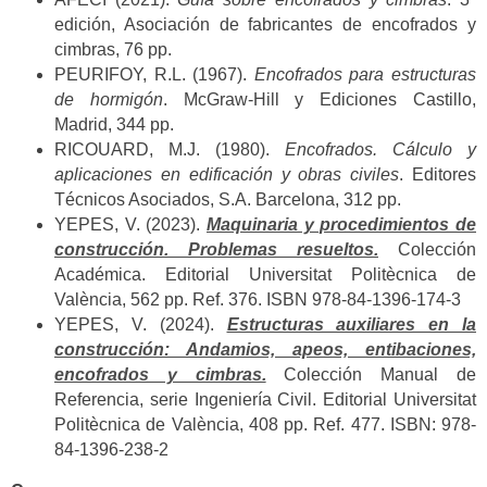
edición, Asociación de fabricantes de encofrados y
cimbras, 76 pp.
PEURIFOY, R.L. (1967).
Encofrados para estructuras
de hormigón
. McGraw-Hill y Ediciones Castillo,
Madrid, 344 pp.
RICOUARD, M.J. (1980).
Encofrados. Cálculo y
aplicaciones en edificación y obras civiles
. Editores
Técnicos Asociados, S.A. Barcelona, 312 pp.
YEPES, V. (2023).
Maquinaria y procedimientos de
construcción. Problemas resueltos.
Colección
Académica. Editorial Universitat Politècnica de
València, 562 pp. Ref. 376. ISBN 978-84-1396-174-3
YEPES, V. (2024).
Estructuras auxiliares en la
construcción: Andamios, apeos, entibaciones,
encofrados y cimbras.
Colección Manual de
Referencia, serie Ingeniería Civil. Editorial Universitat
Politècnica de València, 408 pp. Ref. 477. ISBN: 978-
84-1396-238-2