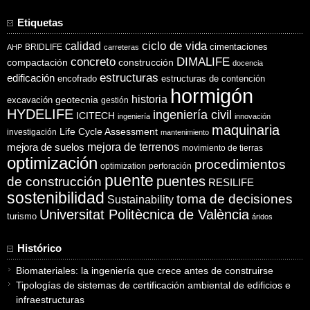
Etiquetas
ciclo de vida
calidad
cimentaciones
BRIDLIFE
AHP
carreteras
concreto
DIMALIFE
compactación
construcción
docencia
estructuras
edificación
encofrado
estructuras de contención
hormigón
historia
excavación
geotecnia
gestión
HYDELIFE
ingeniería civil
ICITECH
ingeniería
innovación
maquinaria
Life Cycle Assessment
investigación
mantenimiento
mejora de suelos
mejora de terrenos
movimiento de tierras
optimización
procedimientos
optimization
perforación
puente
puentes
de construcción
RESILIFE
sostenibilidad
toma de decisiones
Sustainability
Universitat Politècnica de València
turismo
áridos
Histórico
Biomateriales: la ingeniería que crece antes de construirse
Tipologías de sistemas de certificación ambiental de edificios e
infraestructuras