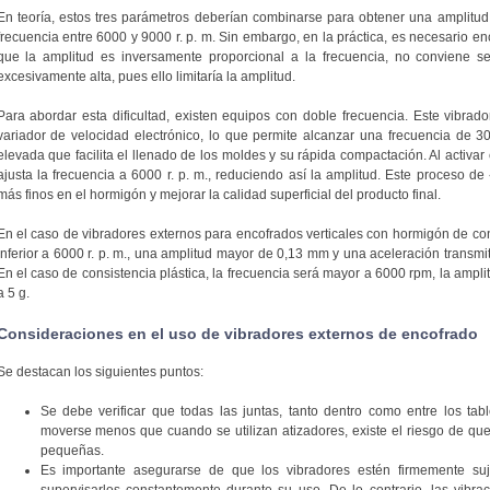
En teoría, estos tres parámetros deberían combinarse para obtener una amplitud 
frecuencia entre 6000 y 9000 r. p. m. Sin embargo, en la práctica, es necesario 
que la amplitud es inversamente proporcional a la frecuencia, no conviene se
excesivamente alta, pues ello limitaría la amplitud.
Para abordar esta dificultad, existen equipos con doble frecuencia. Este vibra
variador de velocidad electrónico, lo que permite alcanzar una frecuencia de 300
elevada que facilita el llenado de los moldes y su rápida compactación. Al activar 
ajusta la frecuencia a 6000 r. p. m., reduciendo así la amplitud. Este proceso de 
más finos en el hormigón y mejorar la calidad superficial del producto final.
En el caso de vibradores externos para encofrados verticales con hormigón de con
inferior a 6000 r. p. m., una amplitud mayor de 0,13 mm y una aceleración transmit
En el caso de consistencia plástica, la frecuencia será mayor a 6000 rpm, la ampl
a 5 g.
Consideraciones en el uso de vibradores externos de encofrado
Se destacan los siguientes puntos:
Se debe verificar que todas las juntas, tanto dentro como entre los tabl
moverse menos que cuando se utilizan atizadores, existe el riesgo de que 
pequeñas.
Es importante asegurarse de que los vibradores estén firmemente suj
supervisarlos constantemente durante su uso. De lo contrario, las vibra