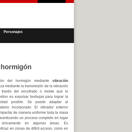
Personajes
e hormigón
ión del hormigón mediante
vibración
iza mediante la transmisión de la vibración
 través del encofrado o molde que lo
jetivo es expulsar burbujas para lograr la
idad posible. Se puede adaptar al
bratorio incorporado. El vibrador externo
ompactar de manera uniforme toda la masa
arantizando un proceso completo en lugar
e únicamente en algunas áreas. Es
ficaz en zonas de difícil acceso, como en