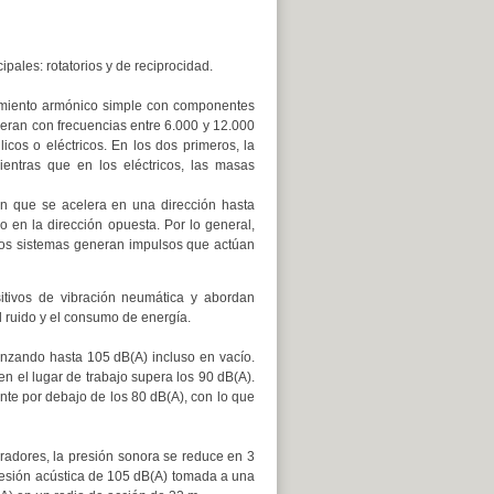
pales: rotatorios y de reciprocidad.
miento armónico simple con componentes
eran con frecuencias entre 6.000 y 12.000
licos o eléctricos. En los dos primeros, la
ientras que en los eléctricos, las masas
n que se acelera en una dirección hasta
 en la dirección opuesta. Por lo general,
stos sistemas generan impulsos que actúan
sitivos de vibración neumática y abordan
 ruido y el consumo de energía.
nzando hasta 105 dB(A) incluso en vacío.
n el lugar de trabajo supera los 90 dB(A).
ente por debajo de los 80 dB(A), con lo que
radores, la presión sonora se reduce en 3
 presión acústica de 105 dB(A) tomada a una