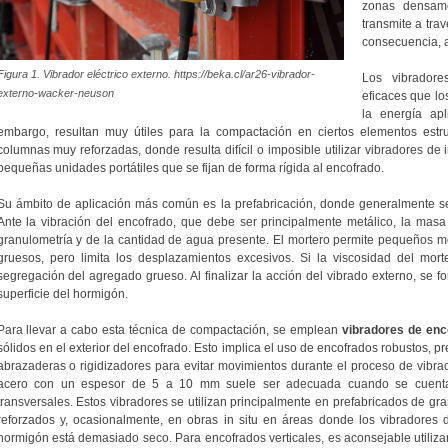
zonas densame
transmite a tra
consecuencia, a
Figura 1. Vibrador eléctrico externo. https://beka.cl/ar26-vibrador-
Los vibrador
externo-wacker-neuson
eficaces que lo
la energía ap
embargo, resultan muy útiles para la compactación en ciertos elementos estr
columnas muy reforzadas, donde resulta difícil o imposible utilizar vibradores de i
pequeñas unidades portátiles que se fijan de forma rígida al encofrado.
Su ámbito de aplicación más común es la prefabricación, donde generalmente se 
Ante la vibración del encofrado, que debe ser principalmente metálico, la ma
granulometría y de la cantidad de agua presente. El mortero permite pequeños
gruesos, pero limita los desplazamientos excesivos. Si la viscosidad del mor
segregación del agregado grueso. Al finalizar la acción del vibrado externo, se 
superficie del hormigón.
Para llevar a cabo esta técnica de compactación, se emplean
vibradores de enc
sólidos en el exterior del encofrado. Esto implica el uso de encofrados robustos, 
abrazaderas o rigidizadores para evitar movimientos durante el proceso de vibra
acero con un espesor de 5 a 10 mm suele ser adecuada cuando se cuenta 
transversales. Estos vibradores se utilizan principalmente en prefabricados de
reforzados y, ocasionalmente, en obras in situ en áreas donde los vibradores
hormigón está demasiado seco. Para encofrados verticales, es aconsejable utiliz