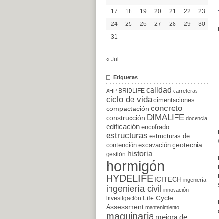
17
18
19
20
21
22
23
24
25
26
27
28
29
30
31
« Jul
Etiquetas
calidad
BRIDLIFE
AHP
carreteras
ciclo de vida
cimentaciones
concreto
compactación
DIMALIFE
construcción
docencia
edificación
encofrado
estructuras
estructuras de
excavación
geotecnia
contención
historia
gestión
hormigón
HYDELIFE
ICITECH
ingeniería
ingeniería civil
innovación
Life Cycle
investigación
Assessment
mantenimiento
maquinaria
mejora de