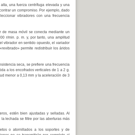
alta, una fuerza centrífuga elevada y una
encontrar un compromiso. Por ejemplo, dado
leccionar vibradores con una frecuencia
dor de masa móvil se conecta mediante un
0 r/min. p. m. y, por tanto, una amplitud
el vibrador en sentido opuesto, el variador
«revibrado» permite redistribuir los áridos
sistencia seca, se prefiere una frecuencia
ida a los encofrados verticales de 1 a 2 g.
itud menor a 0,13 mm y la aceleración de 3
eros, estén bien ajustadas y selladas. Al
la lechada se filtre por las aberturas más
etos o atornillados a los soportes y de
ciones no se transmitirán por completo al