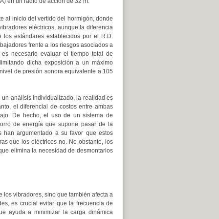
(A) en un radio de acción de 32 m.
 al inicio del vertido del hormigón, donde
ibradores eléctricos, aunque la diferencia
 los estándares establecidos por el R.D.
abajadores frente a los riesgos asociados a
, es necesario evaluar el tiempo total de
, limitando dicha exposición a un máximo
nivel de presión sonora equivalente a 105
un análisis individualizado, la realidad es
anto, el diferencial de costos entre ambas
ajo. De hecho, el uso de un sistema de
horro de energía que supone pasar de la
os han argumentado a su favor que estos
s que los eléctricos no. No obstante, los
 que elimina la necesidad de desmontarlos
e los vibradores, sino que también afecta a
es, es crucial evitar que la frecuencia de
 que ayuda a minimizar la carga dinámica