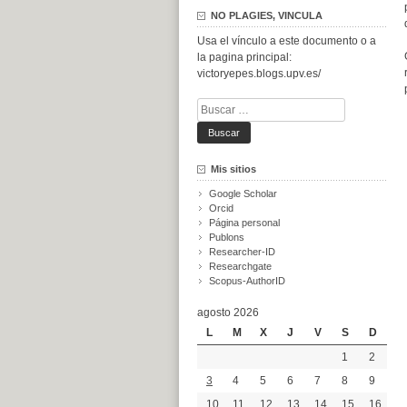
NO PLAGIES, VINCULA
Usa el vínculo a este documento o a
la pagina principal:
victoryepes.blogs.upv.es/
Buscar:
Mis sitios
Google Scholar
Orcid
Página personal
Publons
Researcher-ID
Researchgate
Scopus-AuthorID
agosto 2026
L
M
X
J
V
S
D
1
2
3
4
5
6
7
8
9
10
11
12
13
14
15
16