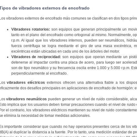
Tipos de vibradores externos de encofrado
Los vibradores externos de encofrado más comunes se clasifican en dos tipos princi
Vibradores rotatorios:
son equipos que generan principalmente un movi
tanto en el plano del encofrado como ortogonal al mismo. Normalmente, op
r.p.m. Al igual que los vibradores internos, pueden ser neumáticos, hidráu
fuerza centrífuga se logra mediante el giro de una masa excéntrica, m
excéntricas están ubicadas en cada uno de los árboles del motor.
Vibradores de reciprocidad:
son equipos que operan mediante un pistó
detenerse al impactar contra una placa de acero, para luego ser acelerado
son de tipo neumático y su frecuencia oscila entre 1.000 y 5.000 r.p.m. E
perpendicularmente al encofrado.
Los
vibradores eléctricos
externos ofrecen una alternativa fiable a los dispo
eficazmente dos desafíos principales en aplicaciones de encofrado de hormigón: el
Los
vibradores neumáticos
pueden generar un nivel de ruido considerable, alca
Esto implica que los usuarios deben tomar precauciones cuando el nivel de ruido e
Por el contrario, los vibradores eléctricos mantienen su nivel de ruido constantem
se elimina la necesidad de tomar medidas adicionales.
Es importante considerar que cuando no hay operarios presentes cerca de los vib
dB(A) al duplicar la distancia a la fuente. Por lo tanto, una medición estándar de