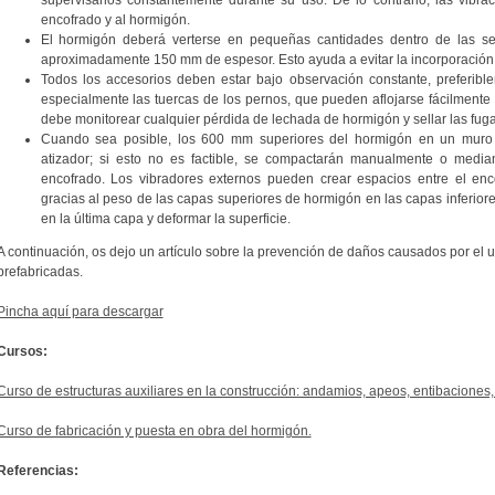
encofrado y al hormigón.
El hormigón deberá verterse en pequeñas cantidades dentro de las se
aproximadamente 150 mm de espesor. Esto ayuda a evitar la incorporación
Todos los accesorios deben estar bajo observación constante, preferible
especialmente las tuercas de los pernos, que pueden aflojarse fácilmente 
debe monitorear cualquier pérdida de lechada de hormigón y sellar las fug
Cuando sea posible, los 600 mm superiores del hormigón en un mur
atizador; si esto no es factible, se compactarán manualmente o media
encofrado. Los vibradores externos pueden crear espacios entre el enc
gracias al peso de las capas superiores de hormigón en las capas inferior
en la última capa y deformar la superficie.
A continuación, os dejo un artículo sobre la prevención de daños causados por el 
prefabricadas.
Pincha aquí para descargar
Cursos:
Curso de estructuras auxiliares en la construcción: andamios, apeos, entibaciones,
Curso de fabricación y puesta en obra del hormigón.
Referencias: