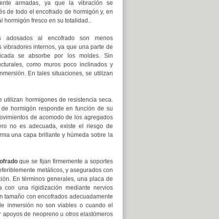
nte armadas, ya que la vibración se
vés de todo el encofrado de hormigón y, en
l hormigón fresco en su totalidad..
es adosados al encofrado son menos
s vibradores internos, ya que una parte de
licada se absorbe por los moldes. Sin
ucturales, como muros poco inclinados y
nmersión. En tales situaciones, se utilizan
utilizan hormigones de resistencia seca.
sa de hormigón responde en función de su
 movimientos de acomodo de los agregados
tero no es adecuada, existe el riesgo de
forma una capa brillante y húmeda sobre la
ofrado
que se fijan firmemente a soportes
preferiblemente metálicos, y asegurados con
ción. En términos generales, una placa de
con una rigidización mediante nervios
 gran tamaño con encofrados adecuadamente
 de inmersión no son viables o cuando el
ar apoyos de neopreno u otros elastómeros