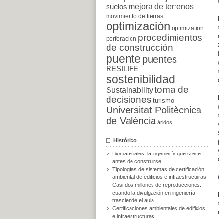
suelos
mejora de terrenos
movimiento de tierras
optimización
optimization
procedimientos
perforación
de construcción
puente
puentes
RESILIFE
sostenibilidad
toma de
Sustainability
decisiones
turismo
Universitat Politècnica
de València
áridos
Histórico
Biomateriales: la ingeniería que crece
antes de construirse
Tipologías de sistemas de certificación
ambiental de edificios e infraestructuras
Casi dos millones de reproducciones:
cuando la divulgación en ingeniería
trasciende el aula
Certificaciones ambientales de edificios
e infraestructuras