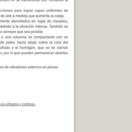
cciones para lograr capas uniformes de
 de aire a medida que aumenta la carga.
mente atornillados en lugar de clavados,
debido a la vibración intensa. También se
as siempre que sea posible.
o o una columna se compactarán con un
nte paleo hacia abajo sobre la cara del
ofrado y el hormigón, que no se cierran
es, por lo que pueden permanecer abiertos
uso de vibradores externos en piezas
 encofrados y cimbras.