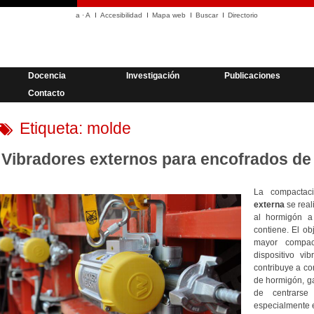
a
·
A
Accesibilidad
Mapa web
Buscar
Directorio
Docencia
Investigación
Publicaciones
Contacto
Etiqueta:
molde
Vibradores externos para encofrados d
La compactac
externa
se real
al hormigón a
contiene. El ob
mayor compac
dispositivo vi
contribuye a c
de hormigón, g
de centrars
especialmente e