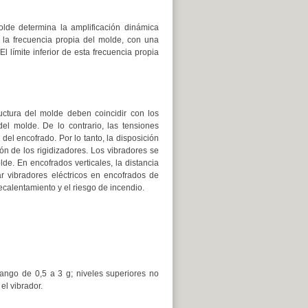
olde determina la amplificación dinámica
 la frecuencia propia del molde, con una
l límite inferior de esta frecuencia propia
uctura del molde deben coincidir con los
del molde. De lo contrario, las tensiones
el encofrado. Por lo tanto, la disposición
ón de los rigidizadores. Los vibradores se
de. En encofrados verticales, la distancia
r vibradores eléctricos en encofrados de
calentamiento y el riesgo de incendio.
ngo de 0,5 a 3 g; niveles superiores no
el vibrador.