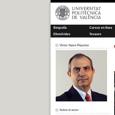
Saltar
al
contenido
Biografía
Cursos en línea
Efemérides
Tesauro
Víctor Yepes Piqueras
Sobre el autor