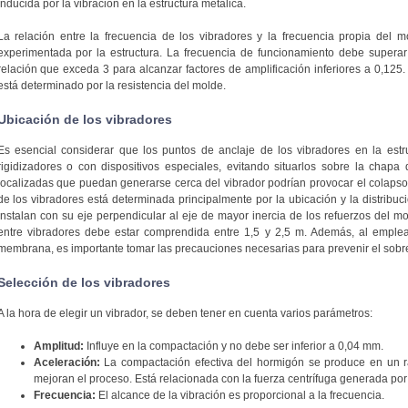
inducida por la vibración en la estructura metálica.
La relación entre la frecuencia de los vibradores y la frecuencia propia del m
experimentada por la estructura. La frecuencia de funcionamiento debe superar
relación que exceda 3 para alcanzar factores de amplificación inferiores a 0,125. E
está determinado por la resistencia del molde.
Ubicación de los vibradores
Es esencial considerar que los puntos de anclaje de los vibradores en la estr
rigidizadores o con dispositivos especiales, evitando situarlos sobre la chapa 
localizadas que puedan generarse cerca del vibrador podrían provocar el colapso d
de los vibradores está determinada principalmente por la ubicación y la distribuci
instalan con su eje perpendicular al eje de mayor inercia de los refuerzos del mol
entre vibradores debe estar comprendida entre 1,5 y 2,5 m. Además, al emplea
membrana, es importante tomar las precauciones necesarias para prevenir el sobre
Selección de los vibradores
A la hora de elegir un vibrador, se deben tener en cuenta varios parámetros:
Amplitud:
Influye en la compactación y no debe ser inferior a 0,04 mm.
Aceleración:
La compactación efectiva del hormigón se produce en un ra
mejoran el proceso. Está relacionada con la fuerza centrífuga generada por 
Frecuencia:
El alcance de la vibración es proporcional a la frecuencia.