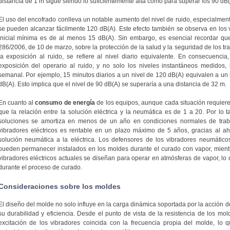
distancia de 1 m sigue siendo lo suficientemente alta como para superar los 90 dB
El uso del encofrado conlleva un notable aumento del nivel de ruido, especialmente
se pueden alcanzar fácilmente 120 dB(A). Este efecto también se observa en los v
inicial mínima es de al menos 15 dB(A). Sin embargo, es esencial recordar que
286/2006, de 10 de marzo, sobre la protección de la salud y la seguridad de los tr
la exposición al ruido, se refiere al nivel diario equivalente. En consecuencia
exposición del operario al ruido, y no solo los niveles instantáneos medidos
semanal. Por ejemplo, 15 minutos diarios a un nivel de 120 dB(A) equivalen a un 
dB(A). Esto implica que el nivel de 90 dB(A) se superaría a una distancia de 32 m.
En cuanto al
consumo de energía
de los equipos, aunque cada situación requiere 
que la relación entre la solución eléctrica y la neumática es de 1 a 20. Por lo t
soluciones se amortiza en menos de un año en condiciones normales de trab
vibradores eléctricos es rentable en un plazo máximo de 5 años, gracias al a
solución neumática a la eléctrica. Los defensores de los vibradores neumátic
pueden permanecer instalados en los moldes durante el curado con vapor, mientra
vibradores eléctricos actuales se diseñan para operar en atmósferas de vapor, lo
durante el proceso de curado.
Consideraciones sobre los moldes
El diseño del molde no solo influye en la carga dinámica soportada por la acción d
su durabilidad y eficiencia. Desde el punto de vista de la resistencia de los mold
excitación de los vibradores coincida con la frecuencia propia del molde, lo