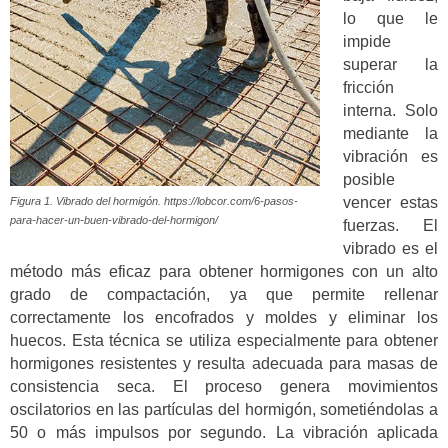
lo que le
impide
superar la
fricción
interna. Solo
mediante la
vibración es
posible
vencer estas
Figura 1. Vibrado del hormigón. https://lobcor.com/6-pasos-
para-hacer-un-buen-vibrado-del-hormigon/
fuerzas. El
vibrado es el
método más eficaz para obtener hormigones con un alto
grado de compactación, ya que permite rellenar
correctamente los encofrados y moldes y eliminar los
huecos. Esta técnica se utiliza especialmente para obtener
hormigones resistentes y resulta adecuada para masas de
consistencia seca. El proceso genera movimientos
oscilatorios en las partículas del hormigón, sometiéndolas a
50 o más impulsos por segundo. La vibración aplicada