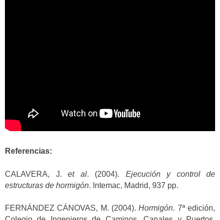
Referencias:
CALAVERA, J.
et al
. (2004).
Ejecución y control de
estructuras de hormigón
. Intemac, Madrid, 937 pp.
FERNÁNDEZ CÁNOVAS, M. (2004).
Hormigón
. 7ª edición,
Colegio de Ingenieros de Caminos, Canales y Puertos.