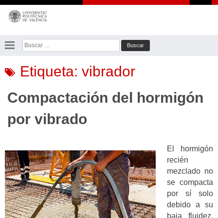
Saltar
al
contenido
Buscar:
Etiqueta:
vibrador
Compactación del hormigón
por vibrado
El hormigón
recién
mezclado no
se compacta
por sí solo
debido a su
baja fluidez,