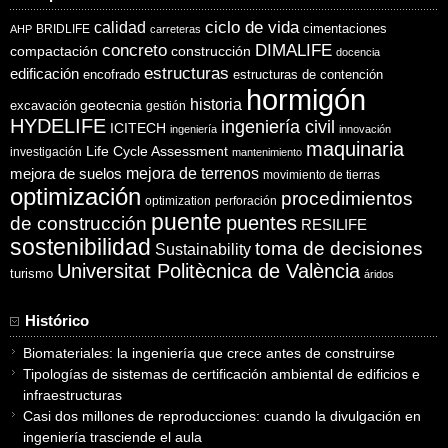
ciclo de vida
calidad
cimentaciones
BRIDLIFE
AHP
carreteras
concreto
DIMALIFE
compactación
construcción
docencia
estructuras
edificación
encofrado
estructuras de contención
hormigón
historia
excavación
geotecnia
gestión
HYDELIFE
ingeniería civil
ICITECH
ingeniería
innovación
maquinaria
Life Cycle Assessment
investigación
mantenimiento
mejora de suelos
mejora de terrenos
movimiento de tierras
optimización
procedimientos
optimization
perforación
puente
puentes
de construcción
RESILIFE
sostenibilidad
toma de decisiones
Sustainability
Universitat Politècnica de València
turismo
áridos
Histórico
Biomateriales: la ingeniería que crece antes de construirse
Tipologías de sistemas de certificación ambiental de edificios e
infraestructuras
Casi dos millones de reproducciones: cuando la divulgación en
ingeniería trasciende el aula