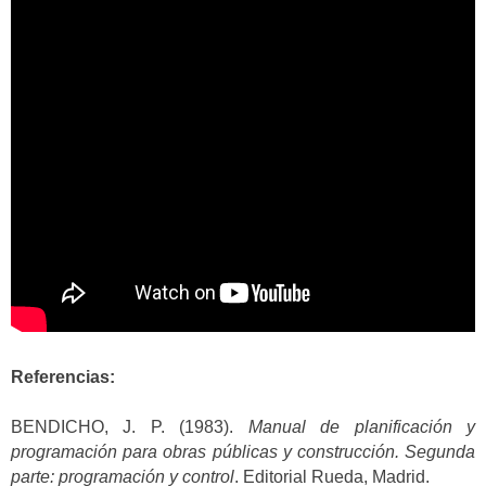
Referencias:
BENDICHO, J. P. (1983).
Manual de planificación y
programación para obras públicas y construcción. Segunda
parte: programación y control
. Editorial Rueda, Madrid.