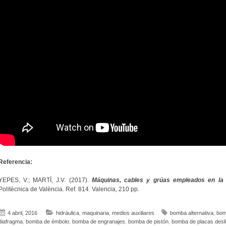
Referencia:
YEPES, V.; MARTÍ, J.V. (2017).
Máquinas, cables y grúas empleados en la 
Politècnica de València. Ref. 814. Valencia, 210 pp.
4 abril, 2016
hidráulica
,
maquinaria
,
medios auxiliares
bomba alternativa
,
bom
diafragma
,
bomba de émbolo
,
bomba de engranajes
,
bomba de pistón
,
bomba de placas desl