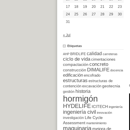
17
18
19
20
21
22
23
24
25
26
27
28
29
30
31
« Jul
Etiquetas
calidad
BRIDLIFE
AHP
carreteras
ciclo de vida
cimentaciones
concreto
compactación
DIMALIFE
construcción
docencia
edificación
encofrado
estructuras
estructuras de
excavación
geotecnia
contención
historia
gestión
hormigón
HYDELIFE
ICITECH
ingeniería
ingeniería civil
innovación
Life Cycle
investigación
Assessment
mantenimiento
maquinaria
mejora de