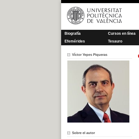
Saltar
al
contenido
Biografía
Cursos en línea
Efemérides
Tesauro
Víctor Yepes Piqueras
Sobre el autor