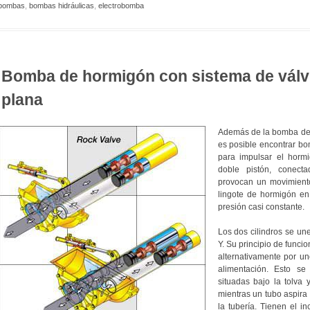
bombas
,
bombas hidráulicas
,
electrobomba
Bomba de hormigón con sistema de válv
plana
Además de la bomba de 
es posible encontrar b
para impulsar el horm
doble pistón, conect
provocan un movimient
lingote de hormigón en
presión casi constante.
Los dos cilindros se un
Y. Su principio de funci
alternativamente por un
alimentación. Esto se
situadas bajo la tolva 
mientras un tubo aspira 
la tubería. Tienen el i