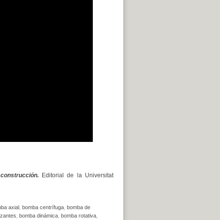
construcción.
Editorial de la Universitat
ba axial
,
bomba centrífuga
,
bomba de
izantes
,
bomba dinámica
,
bomba rotativa
,