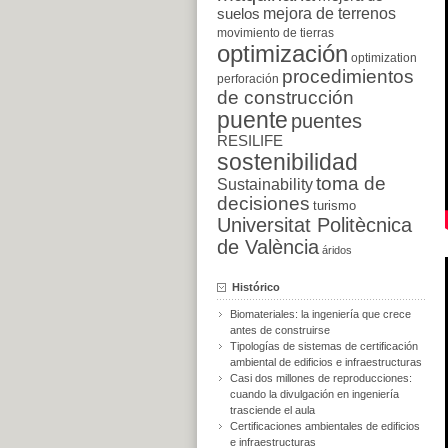
suelos
mejora de terrenos
movimiento de tierras
optimización
optimization
procedimientos
perforación
de construcción
puente
puentes
RESILIFE
sostenibilidad
toma de
Sustainability
decisiones
turismo
Universitat Politècnica
de València
áridos
Histórico
Biomateriales: la ingeniería que crece
antes de construirse
Tipologías de sistemas de certificación
ambiental de edificios e infraestructuras
Casi dos millones de reproducciones:
cuando la divulgación en ingeniería
trasciende el aula
Certificaciones ambientales de edificios
e infraestructuras