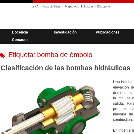
a
·
A
Accesibilidad
Mapa web
Buscar
Directorio
Docencia
Investigación
Publicaciones
Contacto
Etiqueta:
bomba de émbolo
Clasificación de las bombas hidráulicas
Una bomba e
elevación d
dentro de sí
lo impulsa 
salida. Pa
proporcion
mayoría de
combustión.
En ingenierí