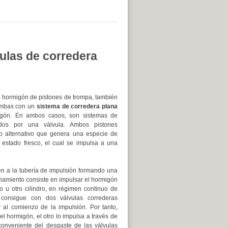
ulas de corredera
hormigón de pistones de trompa, también
ombas con un
sistema de corredera plana
igón. En ambos casos, son sistemas de
ados por una válvula. Ambos pistones
o alternativo que genera una especie de
 estado fresco, el cual se impulsa a una
en a la tubería de impulsión formando una
onamiento consiste en impulsar el hormigón
o u otro cilindro, en régimen continuo de
 consigue con dos válvulas correderas
y al comienzo de la impulsión. Por tanto,
el hormigón, el otro lo impulsa a través de
nconveniente del desgaste de las válvulas