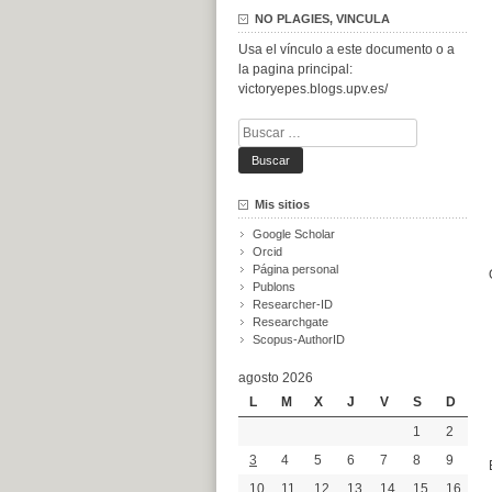
NO PLAGIES, VINCULA
Usa el vínculo a este documento o a
la pagina principal:
victoryepes.blogs.upv.es/
Buscar:
Mis sitios
Google Scholar
Orcid
Página personal
Publons
Researcher-ID
Researchgate
Scopus-AuthorID
agosto 2026
L
M
X
J
V
S
D
1
2
3
4
5
6
7
8
9
10
11
12
13
14
15
16