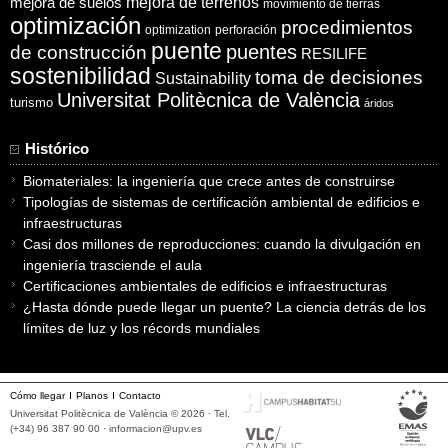
mejora de suelos
mejora de terrenos
movimiento de tierras
optimización
procedimientos
optimization
perforación
puente
puentes
de construcción
RESILIFE
sostenibilidad
toma de decisiones
Sustainability
Universitat Politècnica de València
turismo
áridos
Histórico
Biomateriales: la ingeniería que crece antes de construirse
Tipologías de sistemas de certificación ambiental de edificios e
infraestructuras
Casi dos millones de reproducciones: cuando la divulgación en
ingeniería trasciende el aula
Certificaciones ambientales de edificios e infraestructuras
¿Hasta dónde puede llegar un puente? La ciencia detrás de los
límites de luz y los récords mundiales
Cómo llegar
Planos
Contacto
Universitat Politècnica de València © 2026 · Tel.
(+34) 96 387 90 00 ·
informacion@upv.es