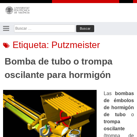
Saltar
al
contenido
Buscar:
Etiqueta:
Putzmeister
Bomba de tubo o trompa
oscilante para hormigón
Las
bombas
de émbolos
de hormigón
de tubo
o
trompa
oscilante
(trompa de