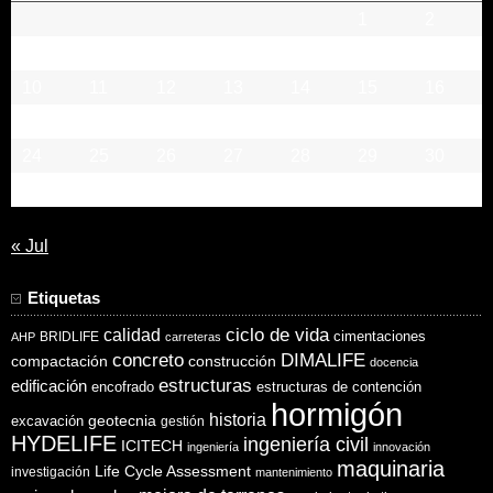
1
2
3
4
5
6
7
8
9
10
11
12
13
14
15
16
17
18
19
20
21
22
23
24
25
26
27
28
29
30
31
« Jul
Etiquetas
ciclo de vida
calidad
cimentaciones
BRIDLIFE
AHP
carreteras
concreto
DIMALIFE
compactación
construcción
docencia
estructuras
edificación
encofrado
estructuras de contención
hormigón
historia
excavación
geotecnia
gestión
HYDELIFE
ingeniería civil
ICITECH
ingeniería
innovación
maquinaria
Life Cycle Assessment
investigación
mantenimiento