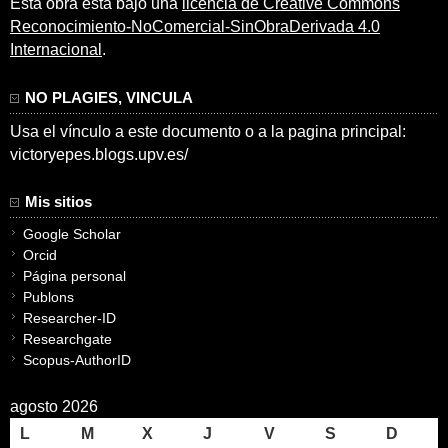
Esta obra está bajo una
licencia de Creative Commons
Reconocimiento-NoComercial-SinObraDerivada 4.0
Internacional
.
NO PLAGIES, VINCULA
Usa el vínculo a este documento o a la pagina principal:
victoryepes.blogs.upv.es/
Mis sitios
Google Scholar
Orcid
Página personal
Publons
Researcher-ID
Researchgate
Scopus-AuthorID
agosto 2026
L
M
X
J
V
S
D