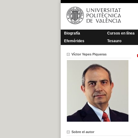
Saltar
al
contenido
Biografía
Cursos en línea
Efemérides
Tesauro
Víctor Yepes Piqueras
Sobre el autor