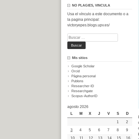
NO PLAGIES, VINCULA
Usa el vínculo a este documento o a
la pagina principal:
victoryepes.blogs.upv.es/
Buscar:
Mis sitios
Google Scholar
Orcid
Página personal
Publons
Researcher-ID
Researchgate
Scopus-AuthorID
agosto 2026
L
M
X
J
V
S
D
1
2
3
4
5
6
7
8
9
10
11
12
13
14
15
16