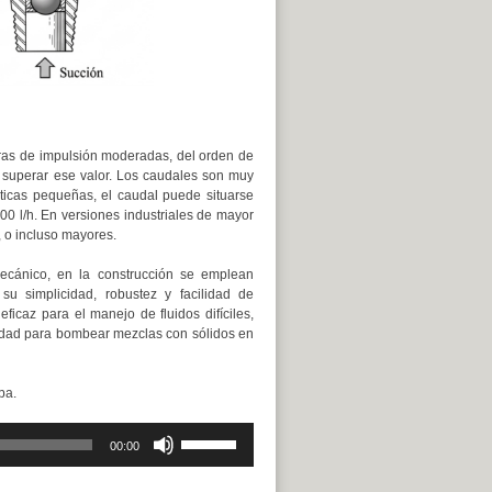
uras de impulsión moderadas, del orden de
superar ese valor. Los caudales son muy
ticas pequeñas, el caudal puede situarse
00 l/h. En versiones industriales de mayor
 o incluso mayores.
ecánico, en la construcción se emplean
su simplicidad, robustez y facilidad de
icaz para el manejo de fluidos difíciles,
idad para bombear mezclas con sólidos en
ba.
Utiliza
00:00
las
teclas
de