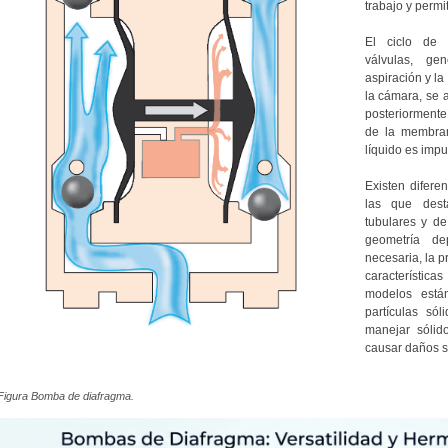
trabajo y permi
El ciclo de 
válvulas, ge
aspiración y la
la cámara, se a
posteriormente
de la membran
líquido es impu
Existen difere
las que dest
tubulares y de
geometría d
necesaria, la p
característica
modelos está
partículas só
manejar sóli
causar daños si
Figura Bomba de diafragma.