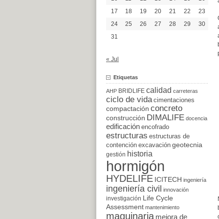
17
18
19
20
21
22
23
24
25
26
27
28
29
30
31
« Jul
Etiquetas
calidad
BRIDLIFE
AHP
carreteras
ciclo de vida
cimentaciones
concreto
compactación
DIMALIFE
construcción
docencia
edificación
encofrado
estructuras
estructuras de
excavación
geotecnia
contención
historia
gestión
hormigón
HYDELIFE
ICITECH
ingeniería
ingeniería civil
innovación
Life Cycle
investigación
Assessment
mantenimiento
maquinaria
mejora de