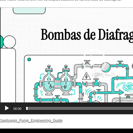
Reproductor
de
vídeo
00:00
Diaphragm_Pump_Engineering_Guide