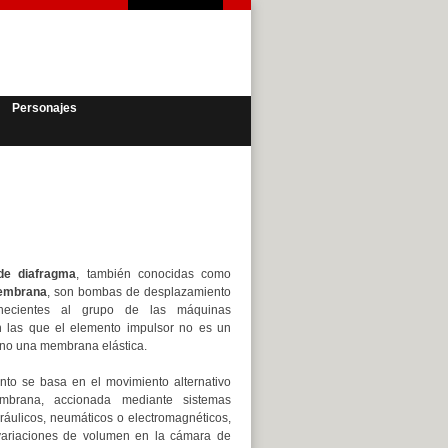
Personajes
e diafragma
, también conocidas como
embrana
, son bombas de desplazamiento
tenecientes al grupo de las máquinas
en las que el elemento impulsor no es un
sino una membrana elástica.
nto se basa en el movimiento alternativo
brana, accionada mediante sistemas
ráulicos, neumáticos o electromagnéticos,
ariaciones de volumen en la cámara de