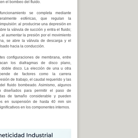
ten el bombeo del fluido.
funcionamiento se completa mediante
neralmente esféricas, que regulan la
 impulsión: al producirse una depresión en
bre la válvula de succión y entra el fluido;
, al aumentar la presión por el movimiento
a, se abre la válvula de descarga y el
lsado hacia la conducción.
ntes configuraciones de membrana, entre
acan los diafragmas de disco plano,
 doble disco. La elección de una u otra
epende de factores como la carrera
resión de trabajo, el caudal requerido y las
s del fluido bombeado. Asimismo, algunos
n diseñados para permitir el paso de
lidas de tamaño considerable y pueden
dos en suspensión de hasta 40 mm sin
gnificativos en los componentes internos.