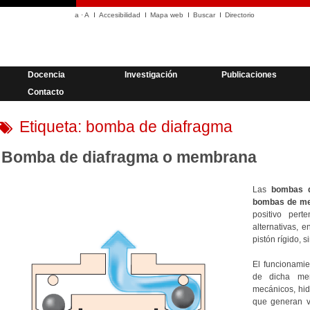
a
·
A
Accesibilidad
Mapa web
Buscar
Directorio
Docencia
Investigación
Publicaciones
Contacto
Etiqueta:
bomba de diafragma
Bomba de diafragma o membrana
Las
bombas d
bombas de m
positivo per
alternativas, 
pistón rígido, 
El funcionamie
de dicha mem
mecánicos, hid
que generan v