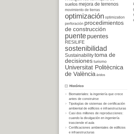
suelos
mejora de terrenos
movimiento de tierras
optimización
optimization
procedimientos
perforación
de construcción
puente
puentes
RESILIFE
sostenibilidad
toma de
Sustainability
decisiones
turismo
Universitat Politècnica
de València
áridos
Histórico
Biomateriales: la ingeniería que crece
antes de construirse
Tipologías de sistemas de certificación
ambiental de edificios e infraestructuras
Casi dos millones de reproducciones:
cuando la divulgación en ingeniería
trasciende el aula
Certificaciones ambientales de edificios
e infraestructuras