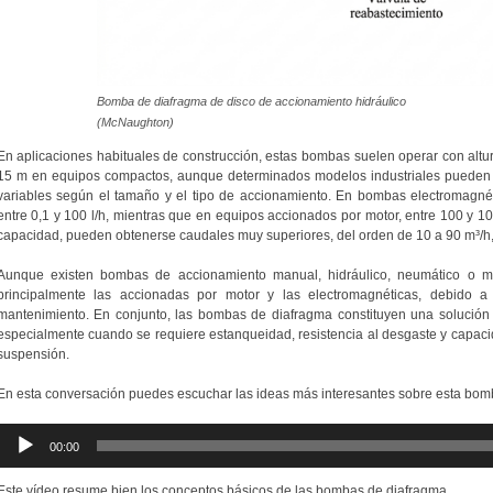
Bomba de diafragma de disco de accionamiento hidráulico
(McNaughton)
En aplicaciones habituales de construcción, estas bombas suelen operar con alt
15 m en equipos compactos, aunque determinados modelos industriales pueden 
variables según el tamaño y el tipo de accionamiento. En bombas electromagné
entre 0,1 y 100 l/h, mientras que en equipos accionados por motor, entre 100 y 10
capacidad, pueden obtenerse caudales muy superiores, del orden de 10 a 90 m³/h,
Aunque existen bombas de accionamiento manual, hidráulico, neumático o m
principalmente las accionadas por motor y las electromagnéticas, debido a 
mantenimiento. En conjunto, las bombas de diafragma constituyen una solución ef
especialmente cuando se requiere estanqueidad, resistencia al desgaste y capac
suspensión.
En esta conversación puedes escuchar las ideas más interesantes sobre esta bom
Reproductor
00:00
de
audio
Este vídeo resume bien los conceptos básicos de las bombas de diafragma.