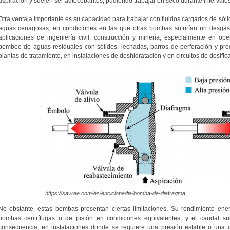
aspiración y suelen ser autocebantes, pudiendo trabajar en seco durante intervalos
Otra ventaja importante es su capacidad para trabajar con fluidos cargados de sóli
aguas cenagosas, en condiciones en las que otras bombas sufrirían un desgast
aplicaciones de ingeniería civil, construcción y minería, especialmente en op
bombeo de aguas residuales con sólidos, lechadas, barros de perforación y pr
plantas de tratamiento, en instalaciones de deshidratación y en circuitos de dosific
https://savree.com/es/enciclopedia/bomba-de-diafragma
No obstante, estas bombas presentan ciertas limitaciones. Su rendimiento energ
bombas centrífugas o de pistón en condiciones equivalentes, y el caudal su
consecuencia, en instalaciones donde se requiere una presión estable o una d