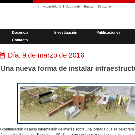
a
·
A
Accesibilidad
Mapa web
Buscar
Directorio
Docencia
Investigación
Publicaciones
Contacto
Día:
9 de marzo de 2016
Una nueva forma de instalar infraestruct
A continuación os paso información de interés sobre una jornada que se celebrará
(Asociación Ibérica de Tecnología SIN Zanja) presenta su apuesta por «Una nueva f