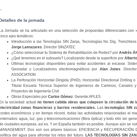
.
Detalles de la jornada
La Jornada se ha articulado en una selección de propuestas diferenciales con
cinco ejes temáticos:
Introducción a las Tenologías SIN Zanja, Tecnologías No Dig, Trenchless
Jorge Lamazares
. Director SINZATEC
¿Cómo seleccionar tu Sistema de Rehabilitación de Redes? por
Andrés Ál
¿Qué tenemos en el subsuelo? Localizando desde la superficie por
Alberto
Últimas tecnologías disponibles para evitar accidentes al excavar. Sist
Georadar y Localizadores electromagnéticos por
Alan Jones
. Direc
ASSOCIATION
La Perforación Horizontal Dirigida (PHD), Horizontal Directional Drilling
Titular Escuela Técnica Superior de Ingenieros de Caminos, Canales y 
Proyectos de Ingeniería Civil
Obras Especiales por
Carlos Gómez
. Gerente APLES
En la sociedad actual
no tienen cabida obras que colapsen la circulación de l
electricidad zonas financieras y barrios residenciales.
Las
tecnologías SIN z
costes económicos y en tiempo récord, todas las actividades relacionadas el man
enterrados: agua, luz, gas y telecomunicaciones (fibra óptica) y todo ello sin gene
de ciudades europeas, así es. Y en España también es posible. Aunque aún se n
MANAGEMENT. Dos son sus pilares básicos: EFICIENCIA y RECUPERACIÓN
política del agua para afrontar los retos del futuro.
LAS TECNOLOGÍAS SIN ZANJA 