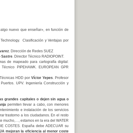
 «algo nuevo que enseñar», en función de
 Technology. Clasificación y Ventajas por
varez
. Dirección de Redes SUEZ
 Sastre
. Director Técnico RADIOPOINT.
emas de mapeado para cartografía digital:
tor Técnico PIPEHAWK. EUROPEAN GPR
 o Técnicas HDD por
Víctor Yepes
. Profesor
Puertos. UPV. Ingeniería Construcción y
as grandes capitales o dejen sin agua o
anja
permiten llevar a cabo, con menores
tenimiento e instalación de los servicios
rar trastorno a los ciudadanos. En el resto
ote mucho,…, estamos en la era del WATER
 DE COSTES. España debe ADECUAR su
mejoran la eficiencia al menor coste