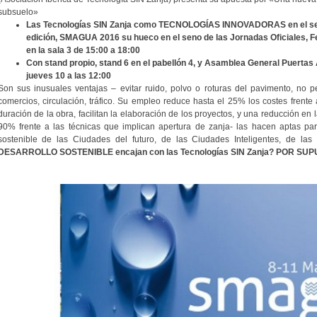
subsuelo»
Las Tecnologías SIN Zanja como TECNOLOGÍAS INNOVADORAS en el sec
edición, SMAGUA 2016 su hueco en el seno de las Jornadas Oficiales, F
en la sala 3 de 15:00 a 18:00
Con stand propio, stand 6 en el pabellón 4, y Asamblea General Puertas 
jueves 10 a las 12:00
Son sus inusuales ventajas – evitar ruido, polvo o roturas del pavimento, no p
comercios, circulación, tráfico. Su empleo reduce hasta el 25% los costes frente 
duración de la obra, facilitan la elaboración de los proyectos, y una reducción en
90% frente a las técnicas que implican apertura de zanja- las hacen aptas para
sostenible de las Ciudades del futuro, de las Ciudades Inteligentes, de las
DESARROLLO SOSTENIBLE encajan con las Tecnologías SIN Zanja? POR SU