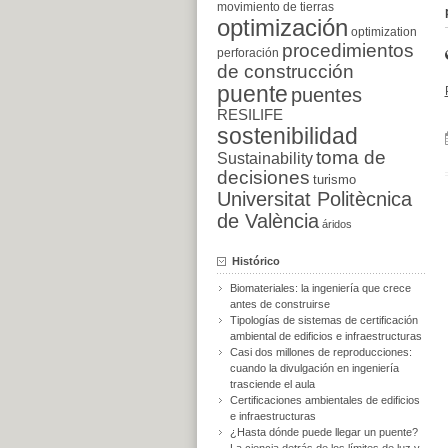
movimiento de tierras
optimización
optimization
procedimientos
perforación
de construcción
puente
puentes
RESILIFE
sostenibilidad
toma de
Sustainability
decisiones
turismo
Universitat Politècnica
de València
áridos
Histórico
Biomateriales: la ingeniería que crece
antes de construirse
Tipologías de sistemas de certificación
ambiental de edificios e infraestructuras
Casi dos millones de reproducciones:
cuando la divulgación en ingeniería
trasciende el aula
Certificaciones ambientales de edificios
e infraestructuras
¿Hasta dónde puede llegar un puente?
La ciencia detrás de los límites de luz y