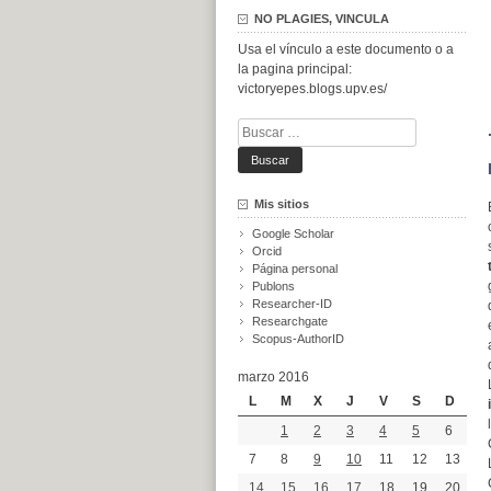
NO PLAGIES, VINCULA
Usa el vínculo a este documento o a
la pagina principal:
victoryepes.blogs.upv.es/
Buscar:
Mis sitios
Google Scholar
Orcid
Página personal
Publons
Researcher-ID
Researchgate
Scopus-AuthorID
marzo 2016
L
M
X
J
V
S
D
1
2
3
4
5
6
7
8
9
10
11
12
13
14
15
16
17
18
19
20