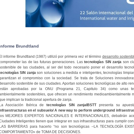
.
Informe Brundtland
El informe Brundtland (1987) utilizó por primera vez el término
desarrollo sostenib
comprometer las de las futuras generaciones. Las
tecnologías SIN zanja
son cla
sostenible de las ciudades, al ser del todo necesario poner el desarrollo tecno
tecnologías SIN zanja
son soluciones a medida e inteligentes, tecnologías limpia
garantizan el compromiso con la sociedad. Se trata de Soluciones innovador
desarrollo sostenible de sus ciudades. Aportan soluciones tecnológicas de alto r
están aprobadas por la ONU (Programa 21, Capitulo 34) como unas tecn
ambientalmente sostenibles, que ofrecen un rendimiento medioambientalmente m
que implican la tradicional apertura de zanja.
La Asociación Ibérica de
tecnologías SIN zanja
IBSTT
presenta su apues
infraestructuras en el subsuelo/ A new way to perform underground infraestru
los MEJORES EXPERTOS NACIONALES E INTERNACIONALES, debatirán acerca 
Ciudades Inteligentes tienen que integrar en sus infraestructuras para cumplir con
LAS BARRERAS para hacerlo “no son tecnológicas –LA TECNOLOGÍA EXIS
COMPORTAMIENTO» de TOMA DE DECISIONES.