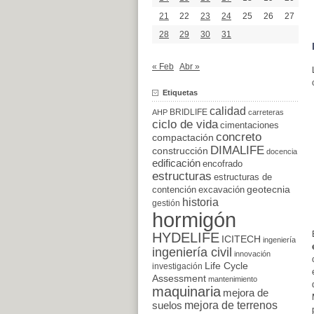
21
22
23
24
25
26
27
28
29
30
31
« Feb
Abr »
Etiquetas
calidad
BRIDLIFE
AHP
carreteras
ciclo de vida
cimentaciones
concreto
compactación
DIMALIFE
construcción
docencia
edificación
encofrado
estructuras
estructuras de
excavación
geotecnia
contención
historia
gestión
hormigón
HYDELIFE
ICITECH
ingeniería
ingeniería civil
innovación
Life Cycle
investigación
Assessment
mantenimiento
maquinaria
mejora de
suelos
mejora de terrenos