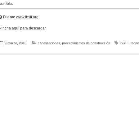
posible.
Fuente
www.ibstt.org
Pincha aquí para descargar
9 marzo, 2016
canalizaciones
,
procedimientos de construcción
IbSTT
,
tecno