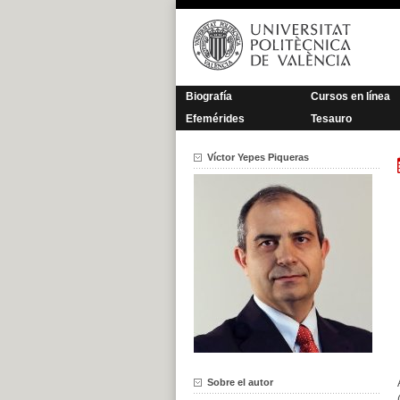
Saltar
al
contenido
Biografía
Cursos en línea
Efemérides
Tesauro
Víctor Yepes Piqueras
Sobre el autor