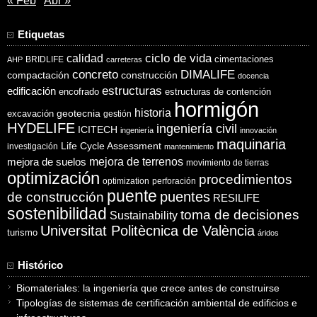
« Feb
Abr »
Etiquetas
ciclo de vida
calidad
cimentaciones
BRIDLIFE
AHP
carreteras
concreto
DIMALIFE
compactación
construcción
docencia
estructuras
edificación
encofrado
estructuras de contención
hormigón
historia
excavación
geotecnia
gestión
HYDELIFE
ingeniería civil
ICITECH
ingeniería
innovación
maquinaria
Life Cycle Assessment
investigación
mantenimiento
mejora de suelos
mejora de terrenos
movimiento de tierras
optimización
procedimientos
optimization
perforación
puente
puentes
de construcción
RESILIFE
sostenibilidad
toma de decisiones
Sustainability
Universitat Politècnica de València
turismo
áridos
Histórico
Biomateriales: la ingeniería que crece antes de construirse
Tipologías de sistemas de certificación ambiental de edificios e