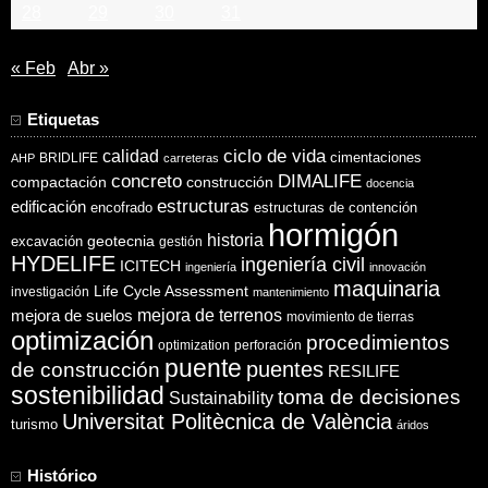
28
29
30
31
« Feb
Abr »
Etiquetas
ciclo de vida
calidad
cimentaciones
BRIDLIFE
AHP
carreteras
concreto
DIMALIFE
compactación
construcción
docencia
estructuras
edificación
encofrado
estructuras de contención
hormigón
historia
excavación
geotecnia
gestión
HYDELIFE
ingeniería civil
ICITECH
ingeniería
innovación
maquinaria
Life Cycle Assessment
investigación
mantenimiento
mejora de suelos
mejora de terrenos
movimiento de tierras
optimización
procedimientos
optimization
perforación
puente
puentes
de construcción
RESILIFE
sostenibilidad
toma de decisiones
Sustainability
Universitat Politècnica de València
turismo
áridos
Histórico