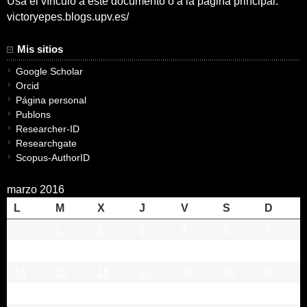
Usa el vínculo a este documento o a la pagina principal:
victoryepes.blogs.upv.es/
Mis sitios
Google Scholar
Orcid
Página personal
Publons
Researcher-ID
Researchgate
Scopus-AuthorID
marzo 2016
L
M
X
J
V
S
D
1
2
3
4
5
6
7
8
9
10
11
12
13
14
15
16
17
18
19
20
21
22
23
24
25
26
27