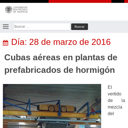
Saltar
al
contenido
Buscar:
Día:
28 de marzo de 2016
Cubas aéreas en plantas de
prefabricados de hormigón
El
vertido
de la
mezcla
del