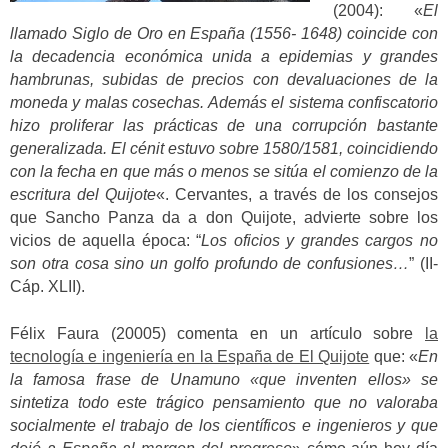
(2004): «
El
llamado Siglo de Oro en España (1556- 1648) coincide con
la decadencia económica unida a epidemias y grandes
hambrunas, subidas de precios con devaluaciones de la
moneda y malas cosechas. Además el sistema confiscatorio
hizo proliferar las prácticas de una corrupción bastante
generalizada. El cénit estuvo sobre 1580/1581, coincidiendo
con la fecha en que más o menos se sitúa el comienzo de la
escritura del Quijote
«. Cervantes, a través de los consejos
que Sancho Panza da a don Quijote, advierte sobre los
vicios de aquella época: “
Los oficios y grandes cargos no
son otra cosa sino un golfo profundo de confusiones…
” (II-
Cáp. XLII).
Félix Faura (20005) comenta en un artículo sobre
la
tecnología e ingeniería en la España de El Quijote
que: «
En
la famosa frase de Unamuno «que inventen ellos» se
sintetiza todo este trágico pensamiento que no valoraba
socialmente el trabajo de los científicos e ingenieros y que