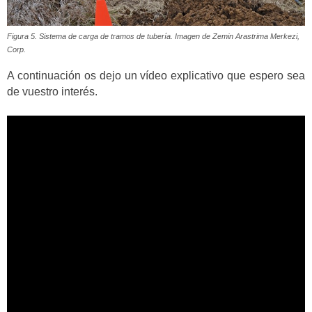
Figura 5. Sistema de carga de tramos de tubería. Imagen de Zemin Arastrima Merkezi,
Corp.
A continuación os dejo un vídeo explicativo que espero sea
de vuestro interés.