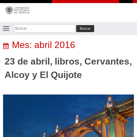
Saltar
al
contenido
Buscar:
Mes:
abril 2016
23 de abril, libros, Cervantes,
Alcoy y El Quijote