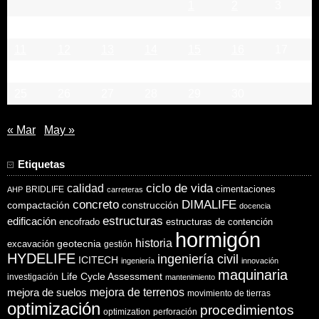
1
2
3
4
5
6
7
8
9
10
11
12
13
14
15
16
17
18
19
20
21
22
23
24
25
26
27
28
29
30
« Mar
May »
Etiquetas
ciclo de vida
calidad
cimentaciones
BRIDLIFE
AHP
carreteras
concreto
DIMALIFE
compactación
construcción
docencia
estructuras
edificación
encofrado
estructuras de contención
hormigón
historia
excavación
geotecnia
gestión
HYDELIFE
ingeniería civil
ICITECH
ingeniería
innovación
maquinaria
Life Cycle Assessment
investigación
mantenimiento
mejora de suelos
mejora de terrenos
movimiento de tierras
optimización
procedimientos
optimization
perforación