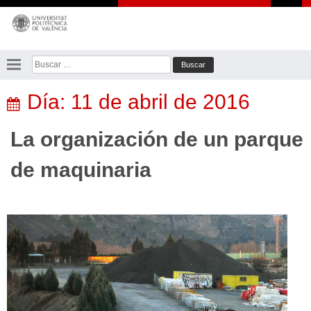
Saltar
al
contenido
Buscar:
Día:
11 de abril de 2016
La organización de un parque
de maquinaria