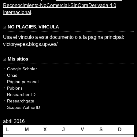
Reconocimiento-NoComercial-SinObraDerivada 4.0
Internacional
.
NO PLAGIES, VINCULA
Usa el vínculo a este documento o a la pagina principal:
victoryepes.blogs.upv.es/
Mis sitios
Google Scholar
Orcid
Página personal
Publons
Researcher-ID
Researchgate
Scopus-AuthorID
abril 2016
L
M
X
J
V
S
D