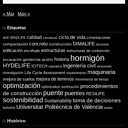
« Mar
May »
Etiquetas
ciclo de vida
calidad
cimentaciones
BRIDLIFE
AHP
carreteras
concreto
DIMALIFE
compactación
construcción
docencia
estructuras
edificación
encofrado
estructuras de contención
hormigón
historia
excavación
geotecnia
gestión
HYDELIFE
ingeniería civil
ICITECH
ingeniería
innovación
maquinaria
Life Cycle Assessment
investigación
mantenimiento
mejora de suelos
mejora de terrenos
movimiento de tierras
optimización
procedimientos
optimization
perforación
puente
puentes
de construcción
RESILIFE
sostenibilidad
toma de decisiones
Sustainability
Universitat Politècnica de València
turismo
áridos
Histórico