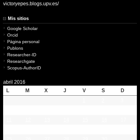
victoryepes.blogs.upv.es/
Mis sitios
Google Scholar
Orcid
Página personal
Publons
Researcher-ID
Researchgate
Scopus-AuthorID
abril 2016
L
M
X
J
V
S
D
1
2
3
4
5
6
7
8
9
10
11
12
13
14
15
16
17
18
19
20
21
22
23
24
25
26
27
28
29
30