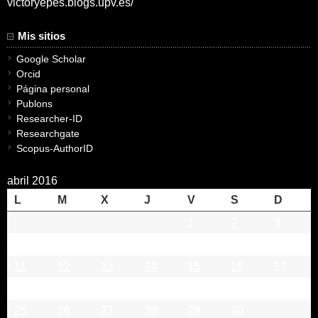
victoryepes.blogs.upv.es/
Mis sitios
Google Scholar
Orcid
Página personal
Publons
Researcher-ID
Researchgate
Scopus-AuthorID
abril 2016
L
M
X
J
V
S
D
1
2
3
4
5
6
7
8
9
10
11
12
13
14
15
16
17
18
19
20
21
22
23
24
25
26
27
28
29
30