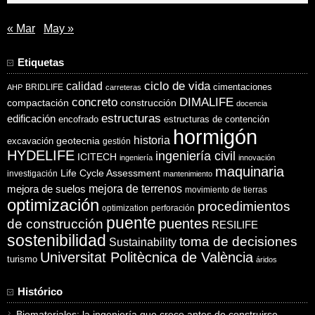
« Mar
May »
Etiquetas
ciclo de vida
calidad
cimentaciones
BRIDLIFE
AHP
carreteras
concreto
DIMALIFE
compactación
construcción
docencia
estructuras
edificación
encofrado
estructuras de contención
hormigón
historia
excavación
geotecnia
gestión
HYDELIFE
ingeniería civil
ICITECH
ingeniería
innovación
maquinaria
Life Cycle Assessment
investigación
mantenimiento
mejora de suelos
mejora de terrenos
movimiento de tierras
optimización
procedimientos
optimization
perforación
puente
puentes
de construcción
RESILIFE
sostenibilidad
toma de decisiones
Sustainability
Universitat Politècnica de València
turismo
áridos
Histórico
Biomateriales: la ingeniería que crece antes de construirse