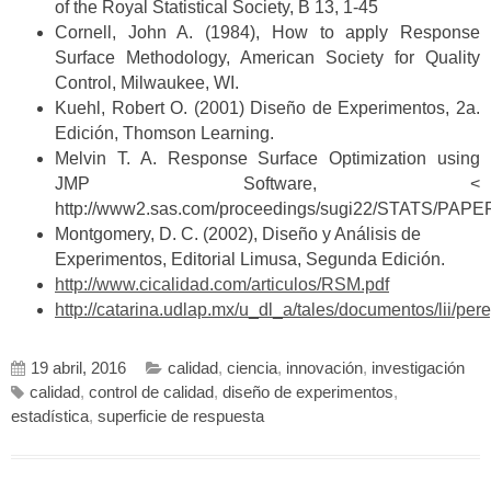
of the Royal Statistical Society, B 13, 1-45
Cornell, John A. (1984), How to apply Response
Surface Methodology, American Society for Quality
Control, Milwaukee, WI.
Kuehl, Robert O. (2001) Diseño de Experimentos, 2a.
Edición, Thomson Learning.
Melvin T. A. Response Surface Optimization using
JMP Software, <
http://www2.sas.com/proceedings/sugi22/STATS/PAP
Montgomery, D. C. (2002), Diseño y Análisis de
Experimentos, Editorial Limusa, Segunda Edición.
http://www.cicalidad.com/articulos/RSM.pdf
http://catarina.udlap.mx/u_dl_a/tales/documentos/lii/pe
19 abril, 2016
calidad
,
ciencia
,
innovación
,
investigación
calidad
,
control de calidad
,
diseño de experimentos
,
estadística
,
superficie de respuesta