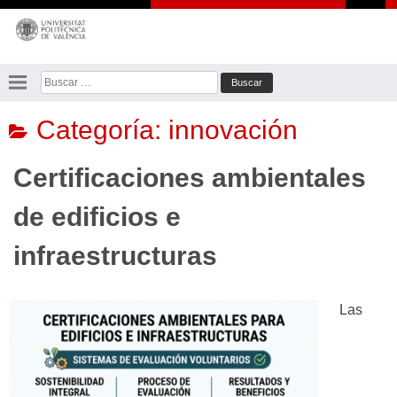
Saltar
al
contenido
Buscar:
Categoría:
innovación
Certificaciones ambientales
de edificios e
infraestructuras
Las