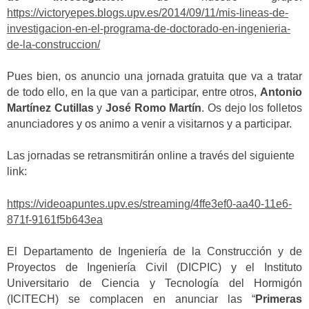
https://victoryepes.blogs.upv.es/2014/09/11/mis-lineas-de-
investigacion-en-el-programa-de-doctorado-en-ingenieria-
de-la-construccion/
Pues bien, os anuncio una jornada gratuita que va a tratar
de todo ello, en la que van a participar, entre otros,
Antonio
Martínez Cutillas
y
José Romo Martín
. Os dejo los folletos
anunciadores y os animo a venir a visitarnos y a participar.
Las jornadas se retransmitirán online a través del siguiente
link:
https://videoapuntes.upv.es/streaming/4ffe3ef0-aa40-11e6-
871f-9161f5b643ea
El Departamento de Ingeniería de la Construcción y de
Proyectos de Ingeniería Civil (DICPIC) y el Instituto
Universitario de Ciencia y Tecnología del Hormigón
(ICITECH) se complacen en anunciar las “
Primeras