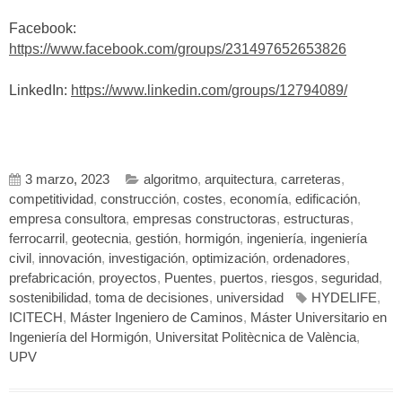
Facebook:
https://www.facebook.com/groups/231497652653826
LinkedIn:
https://www.linkedin.com/groups/12794089/
3 marzo, 2023
algoritmo
,
arquitectura
,
carreteras
,
competitividad
,
construcción
,
costes
,
economía
,
edificación
,
empresa consultora
,
empresas constructoras
,
estructuras
,
ferrocarril
,
geotecnia
,
gestión
,
hormigón
,
ingeniería
,
ingeniería
civil
,
innovación
,
investigación
,
optimización
,
ordenadores
,
prefabricación
,
proyectos
,
Puentes
,
puertos
,
riesgos
,
seguridad
,
sostenibilidad
,
toma de decisiones
,
universidad
HYDELIFE
,
ICITECH
,
Máster Ingeniero de Caminos
,
Máster Universitario en
Ingeniería del Hormigón
,
Universitat Politècnica de València
,
UPV