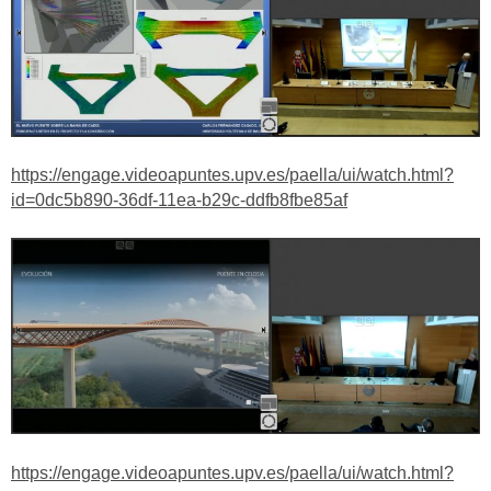
https://engage.videoapuntes.upv.es/paella/ui/watch.html?
id=0dc5b890-36df-11ea-b29c-ddfb8fbe85af
https://engage.videoapuntes.upv.es/paella/ui/watch.html?