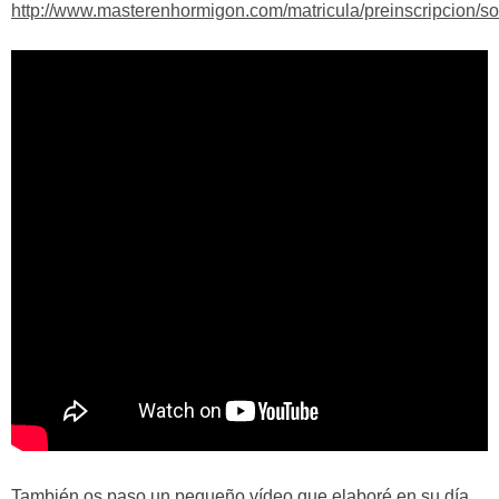
http://www.masterenhormigon.com/matricula/preinscripcion/sol
También os paso un pequeño vídeo que elaboré en su día,