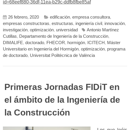
id=68eef880-36df-11ea-b29c-ddfb8fbe85af
26 febrero, 2020
edificación
,
empresa consultora
,
empresas constructoras
,
estructuras
,
ingeniería civil
,
innovación
,
investigación
,
optimización
,
universidad
Antonio Martínez
Cutillas
,
Departamento de Ingeniería de la Construcción
,
DIMALIFE
,
doctorado
,
FHECOR
,
hormigón
,
ICITECH
,
Máster
Universitario en Ingeniería del Hormigón
,
optimización
,
programa
de doctorado
,
Universitat Politècnica de València
Primeras Jornadas FIDiT en
el ámbito de la Ingeniería de
la Construcción
Los que leéis