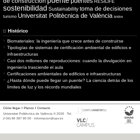
puente
puentes
de construcción
RESILIFE
sostenibilidad
toma de decisiones
Sustainability
Universitat Politècnica de València
turismo
áridos
Histórico
Biomateriales: la ingeniería que crece antes de construirse
Tipologías de sistemas de certificación ambiental de edificios e
infraestructuras
Casi dos millones de reproducciones: cuando la divulgación en
ingeniería trasciende el aula
Certificaciones ambientales de edificios e infraestructuras
¿Hasta dónde puede llegar un puente? La ciencia detrás de los
límites de luz y los récords mundiales
Cómo llegar
Planos
Contacto
Universitat Politècnica de València © 2026 · Tel.
(+34) 96 387 90 00 ·
informacion@upv.es