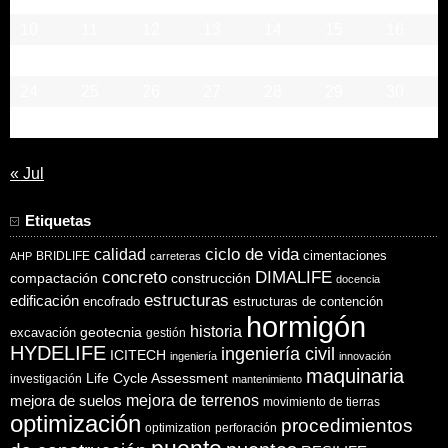
10
11
12
13
14
15
16
17
18
19
20
21
22
23
24
25
26
27
28
29
30
31
« Jul
Etiquetas
ciclo de vida
calidad
cimentaciones
BRIDLIFE
AHP
carreteras
concreto
DIMALIFE
compactación
construcción
docencia
estructuras
edificación
encofrado
estructuras de contención
hormigón
historia
excavación
geotecnia
gestión
HYDELIFE
ingeniería civil
ICITECH
ingeniería
innovación
maquinaria
Life Cycle Assessment
investigación
mantenimiento
mejora de suelos
mejora de terrenos
movimiento de tierras
optimización
procedimientos
optimization
perforación