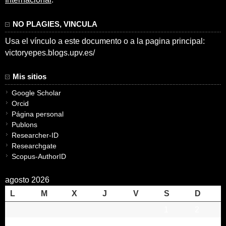
NO PLAGIES, VINCULA
Usa el vínculo a este documento o a la pagina principal:
victoryepes.blogs.upv.es/
Mis sitios
Google Scholar
Orcid
Página personal
Publons
Researcher-ID
Researchgate
Scopus-AuthorID
agosto 2026
L
M
X
J
V
S
D
1
2
3
4
5
6
7
8
9