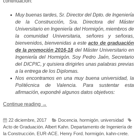
continuación:
Muy buenas tardes, Sr. Director del Dpto. de Ingeniería
de la Construcción, Sra. Directora del Máster
Universitario en Ingeniería del Hormigón, miembros de
la comunidad Universitaria, señores y señoras,
bienvenidos, bienvenidas a este
acto de graduación
de la promoción 2016-18
del Máster Universitario en
Ingeniería del Hormigón. Soy Pedro Jaén, Secretario
del DICPIC, y quisiera dirigirles unas palabras previas
a la entrega de los Diplomas.
Nos encontramos en una muy buena universidad, la
Politécnica de Valencia. Para sustentar esta
afirmación, expondré algunos datos objetivos:
«Palabras
Continue reading
→
de
Pedro
22 diciembre, 2017
Docencia
,
hormigón
,
universidad
Jaén
Acto de Graduación
,
Albert Kahn
,
Departamento de Ingeniería de
en
la Construcción
,
EUR-ACE
,
Henry Ford
,
hormigón
,
kahn-crete
,