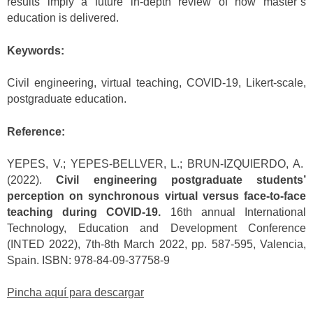
results imply a future in-depth review of how master’s
education is delivered.
Keywords:
Civil engineering, virtual teaching, COVID-19, Likert-scale,
postgraduate education.
Reference:
YEPES, V.; YEPES-BELLVER, L.; BRUN-IZQUIERDO, A.
(2022).
Civil engineering postgraduate students’
perception on synchronous virtual versus face-to-face
teaching during COVID-19.
16th annual International
Technology, Education and Development Conference
(INTED 2022), 7th-8th March 2022, pp. 587-595, Valencia,
Spain. ISBN: 978-84-09-37758-9
Pincha aquí para descargar