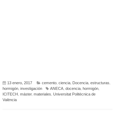
13 enero, 2017
cemento
,
ciencia
,
Docencia
,
estructuras
,
hormigón
,
investigación
ANECA
,
docencia
,
hormigón
,
ICITECH
,
máster
,
materiales
,
Universitat Politècnica de
València