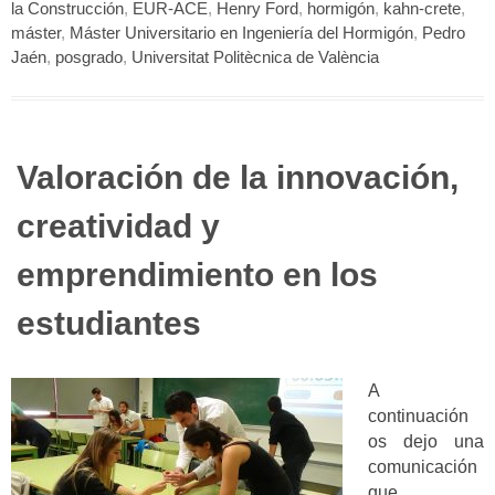
en
la Construcción
,
EUR-ACE
,
Henry Ford
,
hormigón
,
kahn-crete
,
el
máster
,
Máster Universitario en Ingeniería del Hormigón
,
Pedro
Acto
Jaén
,
posgrado
,
Universitat Politècnica de València
de
Graduación
del
Máster
Valoración de la innovación,
Universitario
en
creatividad y
Ingeniería
del
emprendimiento en los
Hormigón»
estudiantes
A
continuación
os dejo una
comunicación
que