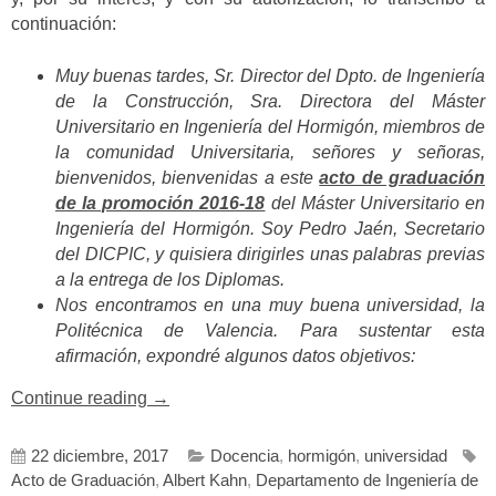
continuación:
Muy buenas tardes, Sr. Director del Dpto. de Ingeniería
de la Construcción, Sra. Directora del Máster
Universitario en Ingeniería del Hormigón, miembros de
la comunidad Universitaria, señores y señoras,
bienvenidos, bienvenidas a este
acto de graduación
de la promoción 2016-18
del Máster Universitario en
Ingeniería del Hormigón. Soy Pedro Jaén, Secretario
del DICPIC, y quisiera dirigirles unas palabras previas
a la entrega de los Diplomas.
Nos encontramos en una muy buena universidad, la
Politécnica de Valencia. Para sustentar esta
afirmación, expondré algunos datos objetivos:
«Palabras
Continue reading
→
de
Pedro
22 diciembre, 2017
Docencia
,
hormigón
,
universidad
Jaén
Acto de Graduación
,
Albert Kahn
,
Departamento de Ingeniería de