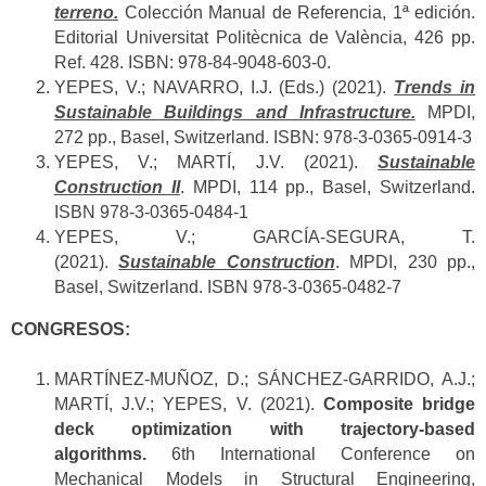
terreno.
Colección Manual de Referencia, 1ª edición.
Editorial Universitat Politècnica de València, 426 pp.
Ref. 428. ISBN: 978-84-9048-603-0.
YEPES, V.; NAVARRO, I.J. (Eds.) (2021).
Trends in
Sustainable Buildings and Infrastructure.
MPDI,
272 pp., Basel, Switzerland. ISBN: 978-3-0365-0914-3
YEPES, V.; MARTÍ, J.V. (2021).
Sustainable
Construction II
. MPDI, 114 pp., Basel, Switzerland.
ISBN 978-3-0365-0484-1
YEPES, V.; GARCÍA-SEGURA, T.
(2021).
Sustainable Construction
. MPDI, 230 pp.,
Basel, Switzerland. ISBN 978-3-0365-0482-7
CONGRESOS:
MARTÍNEZ-MUÑOZ, D.; SÁNCHEZ-GARRIDO, A.J.;
MARTÍ, J.V.; YEPES, V. (2021).
Composite bridge
deck optimization with trajectory-based
algorithms.
6th International Conference on
Mechanical Models in Structural Engineering,