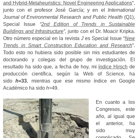
and Hybrid-Metaheuristics: Novel Engineering Applications
“,
junto con el profesor José García; y en el
International
Journal of Environmental Research and Public Health
(Q1),
Special Issue
“
2nd Edition of Trends in Sustainable
Buildings and Infrastructure
”,
junto con el Dr. Moacir Kripka.
Otro número especial en la revista
J
es Special Issue “
New
Trends in Smart Construction Education and Research
”.
Todo esto no hubiera sido posible sin mis estudiantes de
doctorando y colegas del grupo de investigación. El
resultado ha sido que, a fecha de hoy, mi
índice Hirsch
de
producción científica, según la Web of Science, ha
sido
h
=33
, mientras que ese mismo índice en Google
Académico ha sido
h
=49.
En cuanto a los
Congresos, este
año, al igual que
el anterior, ha
sido muy
complicado. Se