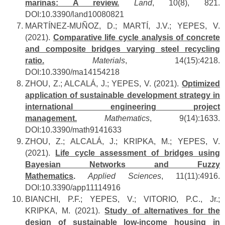
marinas: A review.
Land
, 10(8), 821.
DOI:10.3390/land10080821
MARTÍNEZ-MUÑOZ, D.; MARTÍ, J.V.; YEPES, V.
(2021).
Comparative life cycle analysis of concrete
and composite bridges varying steel recycling
ratio.
Materials
, 14(15):4218.
DOI:10.3390/ma14154218
ZHOU, Z.; ALCALÁ, J.; YEPES, V. (2021).
Optimized
application of sustainable development strategy in
international engineering project
management.
Mathematics
, 9(14):1633.
DOI:10.3390/math9141633
ZHOU, Z.; ALCALÁ, J.; KRIPKA, M.; YEPES, V.
(2021).
Life cycle assessment of bridges using
Bayesian Networks and Fuzzy
Mathematics
.
Applied Sciences
, 11(11):4916.
DOI:10.3390/app11114916
BIANCHI, P.F.; YEPES, V.; VITORIO, P.C., Jr.;
KRIPKA, M. (2021).
Study of alternatives for the
design of sustainable low-income housing in