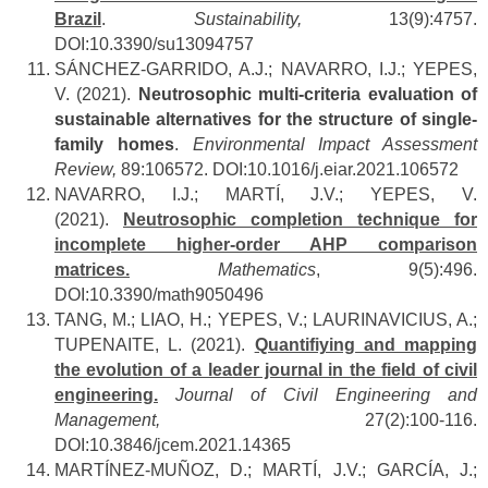
Brazil
.
Sustainability,
13(9):4757.
DOI:10.3390/su13094757
SÁNCHEZ-GARRIDO, A.J.; NAVARRO, I.J.; YEPES,
V. (2021).
Neutrosophic multi-criteria evaluation of
sustainable alternatives for the structure of single-
family homes
.
Environmental Impact Assessment
Review,
89:106572. DOI:
10.1016/j.eiar.2021.106572
NAVARRO, I.J.; MARTÍ, J.V.; YEPES, V.
(2021).
Neutrosophic completion technique for
incomplete higher-order AHP comparison
matrices.
Mathematics
, 9(5):496.
DOI:10.3390/math9050496
TANG, M.; LIAO, H.; YEPES, V.; LAURINAVICIUS, A.;
TUPENAITE, L. (2021).
Quantifiying and mapping
the evolution of a leader journal in the field of civil
engineering.
Journal of Civil Engineering and
Management,
27(2):100-116.
DOI:10.3846/jcem.2021.14365
MARTÍNEZ-MUÑOZ, D.; MARTÍ, J.V.; GARCÍA, J.;