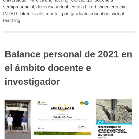
universidad
civil engineering
,
COVID-19
,
docencia
semipresencial
,
docencia virtual
,
escala Likert
,
ingeniería civil
,
INTED
,
Likert-scale
,
máster
,
postgraduate education
,
virtual
teaching
Balance personal de 2021 en
el ámbito docente e
investigador