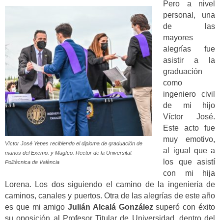
Pero a nivel
personal, una
de las
mayores
alegrías fue
asistir a la
graduación
como
ingeniero civil
de mi hijo
Víctor José.
Este acto fue
muy emotivo,
Víctor José Yepes recibiendo el diploma de graduación de
al igual que a
manos del Excmo. y Magfco. Rector de la Universitat
los que asistí
Politècnica de València
con mi hija
Lorena. Los dos siguiendo el camino de la ingeniería de
caminos, canales y puertos. Otra de las alegrías de este año
es que mi amigo
Julián Alcalá González
superó con éxito
su oposición al Profesor Titular de Universidad, dentro del