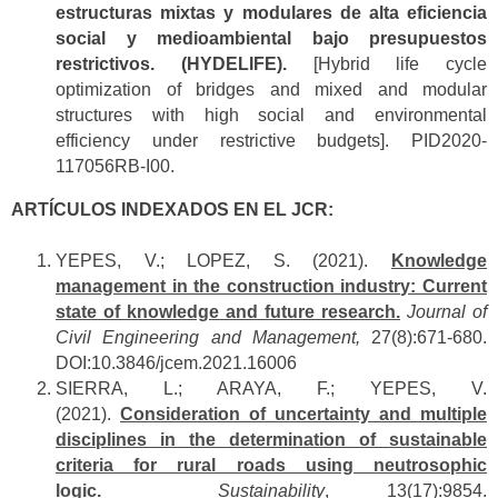
estructuras mixtas y modulares de alta eficiencia
social y medioambiental bajo presupuestos
restrictivos. (HYDELIFE).
[Hybrid life cycle
optimization of bridges and mixed and modular
structures with high social and environmental
efficiency under restrictive budgets]. PID2020-
117056RB-I00.
ARTÍCULOS INDEXADOS EN EL JCR:
YEPES, V.; LOPEZ, S. (2021).
Knowledge
management in the construction industry: Current
state of knowledge and future research.
Journal of
Civil Engineering and Management,
27(8):671-680.
DOI:10.3846/jcem.2021.16006
SIERRA, L.; ARAYA, F.; YEPES, V.
(2021).
Consideration of uncertainty and multiple
disciplines in the determination of sustainable
criteria for rural roads using neutrosophic
logic.
Sustainability
, 13(17):9854.