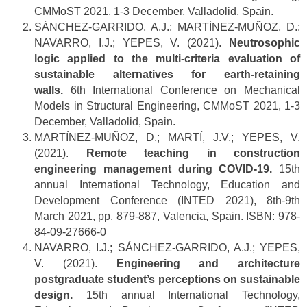
CMMoST 2021, 1-3 December, Valladolid, Spain.
SÁNCHEZ-GARRIDO, A.J.; MARTÍNEZ-MUÑOZ, D.;
NAVARRO, I.J.; YEPES, V. (2021).
Neutrosophic
logic applied to the multi-criteria evaluation of
sustainable alternatives for earth-retaining
walls.
6th International Conference on Mechanical
Models in Structural Engineering, CMMoST 2021, 1-3
December, Valladolid, Spain.
MARTÍNEZ-MUÑOZ, D.; MARTÍ, J.V.; YEPES, V.
(2021).
Remote teaching in construction
engineering management during COVID-19.
15th
annual International Technology, Education and
Development Conference (INTED 2021), 8th-9th
March 2021, pp. 879-887, Valencia, Spain. ISBN: 978-
84-09-27666-0
NAVARRO, I.J.; SÁNCHEZ-GARRIDO, A.J.; YEPES,
V. (2021).
Engineering and architecture
postgraduate student’s perceptions on sustainable
design.
15th annual International Technology,