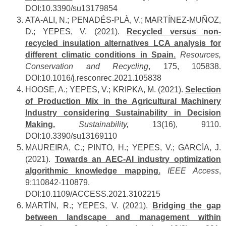
DOI:10.3390/su13179854
ATA-ALI, N.; PENADÉS-PLÀ, V.; MARTÍNEZ-MUÑOZ,
D.; YEPES, V. (2021).
Recycled versus non-
recycled insulation alternatives LCA analysis for
different climatic conditions in Spain.
Resources,
Conservation and Recycling
, 175, 105838.
DOI:10.1016/j.resconrec.2021.105838
HOOSE, A.; YEPES, V.; KRIPKA, M. (2021).
Selection
of Production Mix in the Agricultural Machinery
Industry considering Sustainability in Decision
Making.
Sustainability,
13(16), 9110.
DOI:10.3390/su13169110
MAUREIRA, C.; PINTO, H.; YEPES, V.; GARCÍA, J.
(2021).
Towards an AEC-AI industry optimization
algorithmic knowledge mapping.
IEEE Access
,
9:110842-110879.
DOI:10.1109/ACCESS.2021.3102215
MARTÍN, R.; YEPES, V. (2021).
Bridging the gap
between landscape and management within