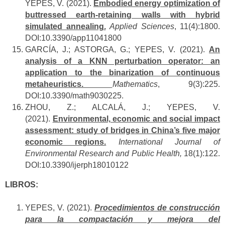
YEPES, V. (2021).
Embodied energy optimization of
buttressed earth-retaining walls with hybrid
simulated annealing.
Applied Sciences
, 11(4):1800.
DOI:10.3390/app11041800
GARCÍA, J.; ASTORGA, G.; YEPES, V. (2021).
An
analysis of a KNN perturbation operator: an
application to the binarization of continuous
metaheuristics.
Mathematics
, 9(3):225.
DOI:10.3390/math9030225.
ZHOU, Z.; ALCALÁ, J.; YEPES, V.
(2021).
Environmental, economic and social impact
assessment: study of bridges in China’s five major
economic regions.
International Journal of
Environmental Research and Public Health,
18(1):122.
DOI:10.3390/ijerph18010122
LIBROS:
YEPES, V. (2021).
Procedimientos de construcción
para la compactación y mejora del