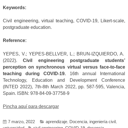
Keywords:
Civil engineering, virtual teaching, COVID-19, Likert-scale,
postgraduate education.
Reference:
YEPES, V.; YEPES-BELLVER, L.; BRUN-IZQUIERDO, A.
(2022).
Civil engineering postgraduate students’
perception on synchronous virtual versus face-to-face
teaching during COVID-19.
16th annual International
Technology, Education and Development Conference
(INTED 2022), 7th-8th March 2022, pp. 587-595, Valencia,
Spain. ISBN: 978-84-09-37758-9
Pincha aquí para descargar
7 marzo, 2022
aprendizaje
,
Docencia
,
ingeniería civil
,
universidad
civil engineering
,
COVID-19
,
docencia