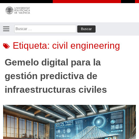
Saltar
al
contenido
Buscar:
Etiqueta:
civil engineering
Gemelo digital para la
gestión predictiva de
infraestructuras civiles