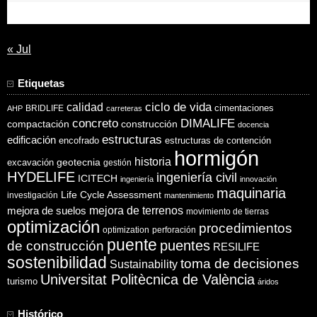
31
« Jul
Etiquetas
ciclo de vida
calidad
cimentaciones
BRIDLIFE
AHP
carreteras
concreto
DIMALIFE
compactación
construcción
docencia
estructuras
edificación
encofrado
estructuras de contención
hormigón
historia
excavación
geotecnia
gestión
HYDELIFE
ingeniería civil
ICITECH
ingeniería
innovación
maquinaria
Life Cycle Assessment
investigación
mantenimiento
mejora de suelos
mejora de terrenos
movimiento de tierras
optimización
procedimientos
optimization
perforación
puente
puentes
de construcción
RESILIFE
sostenibilidad
toma de decisiones
Sustainability
Universitat Politècnica de València
turismo
áridos
Histórico