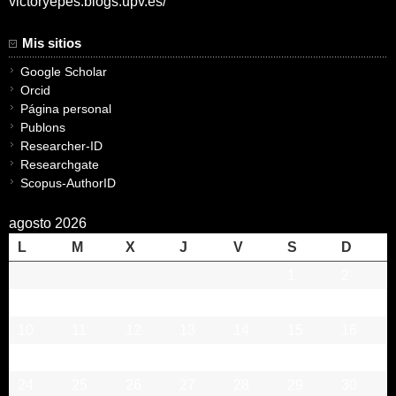
victoryepes.blogs.upv.es/
Mis sitios
Google Scholar
Orcid
Página personal
Publons
Researcher-ID
Researchgate
Scopus-AuthorID
agosto 2026
L
M
X
J
V
S
D
1
2
3
4
5
6
7
8
9
10
11
12
13
14
15
16
17
18
19
20
21
22
23
24
25
26
27
28
29
30