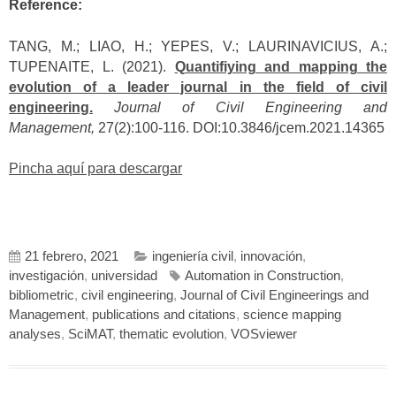
Reference:
TANG, M.; LIAO, H.; YEPES, V.; LAURINAVICIUS, A.;
TUPENAITE, L. (2021).
Quantifiying and mapping the
evolution of a leader journal in the field of civil
engineering.
Journal of Civil Engineering and
Management,
27(2):100-116. DOI:10.3846/jcem.2021.14365
Pincha aquí para descargar
21 febrero, 2021
ingeniería civil
,
innovación
,
investigación
,
universidad
Automation in Construction
,
bibliometric
,
civil engineering
,
Journal of Civil Engineerings and
Management
,
publications and citations
,
science mapping
analyses
,
SciMAT
,
thematic evolution
,
VOSviewer