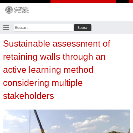
Saltar
al
contenido
Buscar:
Sustainable assessment of
retaining walls through an
active learning method
considering multiple
stakeholders