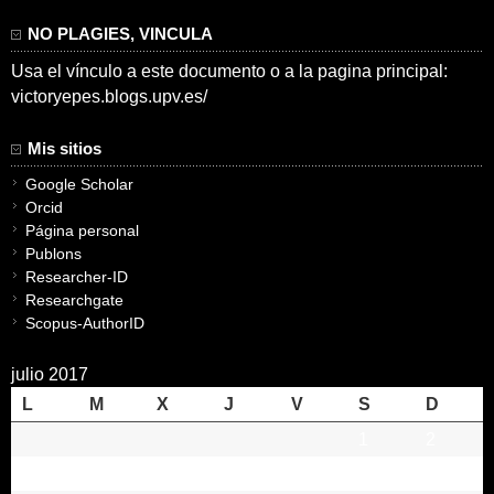
NO PLAGIES, VINCULA
Usa el vínculo a este documento o a la pagina principal:
victoryepes.blogs.upv.es/
Mis sitios
Google Scholar
Orcid
Página personal
Publons
Researcher-ID
Researchgate
Scopus-AuthorID
julio 2017
L
M
X
J
V
S
D
1
2
3
4
5
6
7
8
9