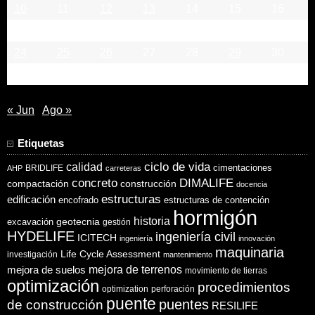
10
11
12
13
14
15
16
17
18
19
20
21
22
23
24
25
26
27
28
29
30
31
« Jun
Ago »
Etiquetas
ciclo de vida
calidad
cimentaciones
BRIDLIFE
AHP
carreteras
concreto
DIMALIFE
compactación
construcción
docencia
estructuras
edificación
encofrado
estructuras de contención
hormigón
historia
excavación
geotecnia
gestión
HYDELIFE
ingeniería civil
ICITECH
ingeniería
innovación
maquinaria
Life Cycle Assessment
investigación
mantenimiento
mejora de suelos
mejora de terrenos
movimiento de tierras
optimización
procedimientos
optimization
perforación
puente
puentes
de construcción
RESILIFE