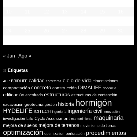
3
4
5
6
7
8
9
10
11
12
13
14
15
16
17
18
19
20
21
22
23
24
25
26
27
28
29
30
31
« Jun
Ago »
Etiquetas
ciclo de vida
calidad
cimentaciones
BRIDLIFE
AHP
carreteras
concreto
DIMALIFE
compactación
construcción
docencia
estructuras
edificación
encofrado
estructuras de contención
hormigón
historia
excavación
geotecnia
gestión
HYDELIFE
ingeniería civil
ICITECH
ingeniería
innovación
maquinaria
Life Cycle Assessment
investigación
mantenimiento
mejora de suelos
mejora de terrenos
movimiento de tierras
optimización
procedimientos
optimization
perforación