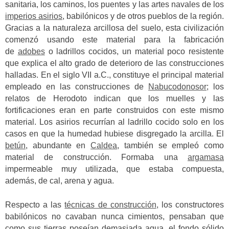
sanitaria, los caminos, los puentes y las artes navales de los
imperios asirios
, babilónicos y de otros pueblos de la región.
Gracias a la naturaleza arcillosa del suelo, esta civilización
comenzó usando este material para la fabricación
de
adobes
o ladrillos cocidos, un material poco resistente
que explica el alto grado de deterioro de las construcciones
halladas.
En el siglo VII a.C., constituye el principal material
empleado en las construcciones de
Nabucodonosor
; los
relatos de Herodoto indican que los muelles y las
fortificaciones eran en parte construidos con este mismo
material.
Los asirios recurrían al ladrillo cocido solo en los
casos en que la humedad hubiese disgregado la arcilla. El
betún
, abundante en
Caldea
, también se empleó como
material de construcción. Formaba una
argamasa
impermeable muy utilizada, que estaba compuesta,
además, de cal, arena y agua.
Respecto a las
técnicas de construcción
, los constructores
babilónicos no cavaban nunca cimientos, pensaban que
como sus tierras poseían demasiada agua, el fondo sólido