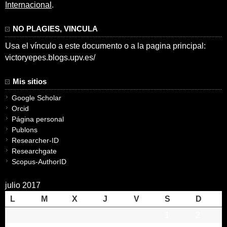
Internacional
.
NO PLAGIES, VINCULA
Usa el vínculo a este documento o a la pagina principal:
victoryepes.blogs.upv.es/
Mis sitios
Google Scholar
Orcid
Página personal
Publons
Researcher-ID
Researchgate
Scopus-AuthorID
julio 2017
L
M
X
J
V
S
D
1
2