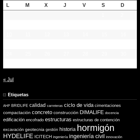
L
M
X
J
V
S
D
1
2
3
4
5
6
7
8
9
10
11
12
13
14
15
16
17
18
19
20
21
22
23
24
25
26
27
28
29
30
31
« Jul
Etiquetas
ciclo de vida
calidad
cimentaciones
BRIDLIFE
AHP
carreteras
concreto
DIMALIFE
compactación
construcción
docencia
estructuras
edificación
encofrado
estructuras de contención
hormigón
historia
excavación
geotecnia
gestión
HYDELIFE
ingeniería civil
ICITECH
ingeniería
innovación