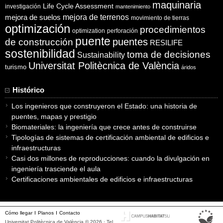
maquinaria
Life Cycle Assessment
investigación
mantenimiento
mejora de suelos
mejora de terrenos
movimiento de tierras
optimización
procedimientos
optimization
perforación
puente
puentes
de construcción
RESILIFE
sostenibilidad
toma de decisiones
Sustainability
Universitat Politècnica de València
turismo
áridos
Histórico
Los ingenieros que construyeron el Estado: una historia de
puentes, mapas y prestigio
Biomateriales: la ingeniería que crece antes de construirse
Tipologías de sistemas de certificación ambiental de edificios e
infraestructuras
Casi dos millones de reproducciones: cuando la divulgación en
ingeniería trasciende el aula
Certificaciones ambientales de edificios e infraestructuras
Cómo llegar
Planos
Contacto
Universitat Politècnica de València © 2026 · Tel.