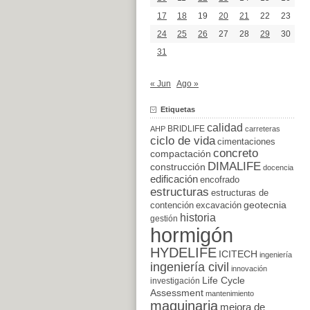
17
18
19
20
21
22
23
24
25
26
27
28
29
30
31
« Jun
Ago »
Etiquetas
calidad
BRIDLIFE
AHP
carreteras
ciclo de vida
cimentaciones
concreto
compactación
DIMALIFE
construcción
docencia
edificación
encofrado
estructuras
estructuras de
excavación
geotecnia
contención
historia
gestión
hormigón
HYDELIFE
ICITECH
ingeniería
ingeniería civil
innovación
Life Cycle
investigación
Assessment
mantenimiento
maquinaria
mejora de