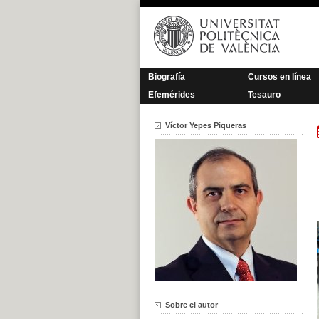
Saltar
al
contenido
Biografía
Cursos en línea
Efemérides
Tesauro
Víctor Yepes Piqueras
Sobre el autor