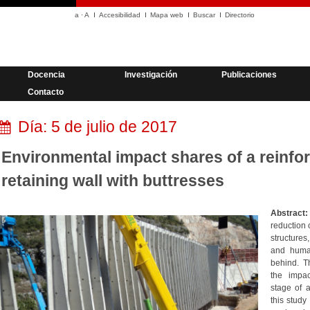
a
·
A
Accesibilidad
Mapa web
Buscar
Directorio
Docencia
Investigación
Publicaciones
Contacto
Día:
5 de julio de 2017
Environmental impact shares of a reinfo
retaining wall with buttresses
Abstract:
reduction 
structures
and huma
behind. T
the impac
stage of a
this study