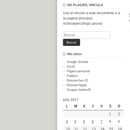
NO PLAGIES, VINCULA
Usa el vínculo a este documento o a
la pagina principal:
victoryepes.blogs.upv.es/
Buscar:
Mis sitios
Google Scholar
Orcid
Página personal
Publons
Researcher-ID
Researchgate
Scopus-AuthorID
julio 2017
L
M
X
J
V
S
D
1
2
3
4
5
6
7
8
9
10
11
12
13
14
15
16