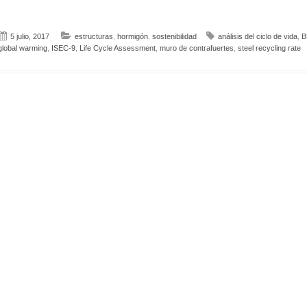
5 julio, 2017
estructuras
,
hormigón
,
sostenibilidad
análisis del ciclo de vida
,
B
global warming
,
ISEC-9
,
Life Cycle Assessment
,
muro de contrafuertes
,
steel recycling rate