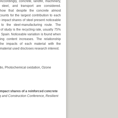
Accordingly, concrete, landfill, machinery,
 steel, and transport are considered.
show that despite the concrete almost
ounts for the largest contribution to each
e impact shares of steel present noticeable
ty to the steel-manufacturing route. The
of study is the recycling rate, usually 75%
 Spain. Noticeable variation is found when
ling content increases. The relationship
the impacts of each material with the
material used discloses research interest.
atio, Photochemical oxidation, Ozone
mpact shares of a reinforced concrete
ng and Construction Conference, Resilient