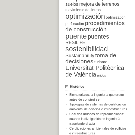
suelos
mejora de terrenos
movimiento de tierras
optimización
optimization
procedimientos
perforación
de construcción
puente
puentes
RESILIFE
sostenibilidad
toma de
Sustainability
decisiones
turismo
Universitat Politècnica
de València
áridos
Histórico
Biomateriales: la ingeniería que crece
antes de construirse
Tipologías de sistemas de certificación
ambiental de edificios e infraestructuras
Casi dos millones de reproducciones:
cuando la divulgación en ingeniería
trasciende el aula
Certificaciones ambientales de edificios
e infraestructuras