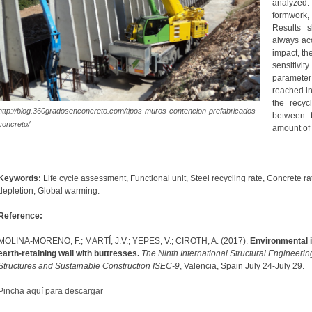
analyzed. 
formwork,
Results 
always acc
impact, th
sensitivi
parameter 
reached in
the recyc
http://blog.360gradosenconcreto.com/tipos-muros-contencion-prefabricados-
between 
concreto/
amount of 
Keywords:
Life cycle assessment, Functional unit, Steel recycling rate, Concrete r
depletion, Global warming.
Reference:
MOLINA-MORENO, F.; MARTÍ, J.V.; YEPES, V.; CIROTH, A. (2017).
Environmental i
earth-retaining wall with buttresses.
The Ninth International Structural Engineeri
Structures and Sustainable Construction ISEC-9
, Valencia, Spain July 24-July 29.
Pincha aquí para descargar