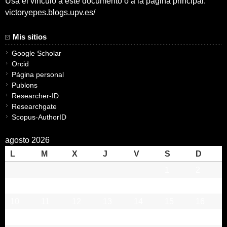
Usa el vínculo a este documento o a la pagina principal:
victoryepes.blogs.upv.es/
Mis sitios
Google Scholar
Orcid
Página personal
Publons
Researcher-ID
Researchgate
Scopus-AuthorID
agosto 2026
L
M
X
J
V
S
D
1
2
3
4
5
6
7
8
9
10
11
12
13
14
15
16
17
18
19
20
21
22
23