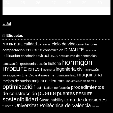
24
25
26
27
28
29
30
31
« Jul
Etiquetas
ciclo de vida
calidad
cimentaciones
BRIDLIFE
AHP
carreteras
concreto
DIMALIFE
compactación
construcción
docencia
estructuras
edificación
encofrado
estructuras de contención
hormigón
historia
excavación
geotecnia
gestión
HYDELIFE
ingeniería civil
ICITECH
ingeniería
innovación
maquinaria
Life Cycle Assessment
investigación
mantenimiento
mejora de suelos
mejora de terrenos
movimiento de tierras
optimización
procedimientos
optimization
perforación
puente
puentes
de construcción
RESILIFE
sostenibilidad
toma de decisiones
Sustainability
Universitat Politècnica de València
turismo
áridos