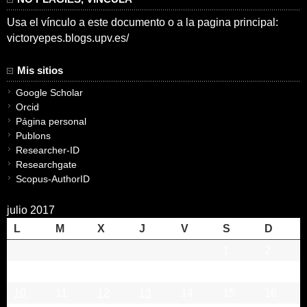
Usa el vínculo a este documento o a la pagina principal:
victoryepes.blogs.upv.es/
Mis sitios
Google Scholar
Orcid
Página personal
Publons
Researcher-ID
Researchgate
Scopus-AuthorID
julio 2017
L
M
X
J
V
S
D
1
2
3
4
5
6
7
8
9
10
11
12
13
14
15
16