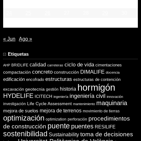
17
18
19
20
21
22
23
24
25
26
27
28
29
30
31
« Jun
Ago »
Etiquetas
ciclo de vida
calidad
cimentaciones
BRIDLIFE
AHP
carreteras
concreto
DIMALIFE
compactación
construcción
docencia
estructuras
edificación
encofrado
estructuras de contención
hormigón
historia
excavación
geotecnia
gestión
HYDELIFE
ingeniería civil
ICITECH
ingeniería
innovación
maquinaria
Life Cycle Assessment
investigación
mantenimiento
mejora de suelos
mejora de terrenos
movimiento de tierras
optimización
procedimientos
optimization
perforación
puente
puentes
de construcción
RESILIFE
sostenibilidad
toma de decisiones
Sustainability