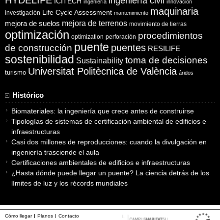
ingeniería civil
ICITECH
ingeniería
innovación
maquinaria
Life Cycle Assessment
investigación
mantenimiento
mejora de suelos
mejora de terrenos
movimiento de tierras
optimización
procedimientos
optimization
perforación
puente
puentes
de construcción
RESILIFE
sostenibilidad
toma de decisiones
Sustainability
Universitat Politècnica de València
turismo
áridos
Histórico
Biomateriales: la ingeniería que crece antes de construirse
Tipologías de sistemas de certificación ambiental de edificios e
infraestructuras
Casi dos millones de reproducciones: cuando la divulgación en
ingeniería trasciende el aula
Certificaciones ambientales de edificios e infraestructuras
¿Hasta dónde puede llegar un puente? La ciencia detrás de los
límites de luz y los récords mundiales
Cómo llegar
Planos
Contacto