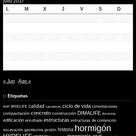
julio 2017
L
M
X
J
V
S
D
1
2
3
4
5
6
7
8
9
10
11
12
13
14
15
16
17
18
19
20
21
22
23
24
25
26
27
28
29
30
31
« Jun
Ago »
Etiquetas
ciclo de vida
calidad
cimentaciones
BRIDLIFE
AHP
carreteras
concreto
DIMALIFE
compactación
construcción
docencia
estructuras
edificación
encofrado
estructuras de contención
hormigón
historia
excavación
geotecnia
gestión
HYDELIFE