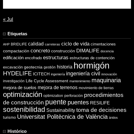
31
« Jul
Etiquetas
ciclo de vida
calidad
cimentaciones
BRIDLIFE
AHP
carreteras
concreto
DIMALIFE
compactación
construcción
docencia
estructuras
edificación
encofrado
estructuras de contención
hormigón
historia
excavación
geotecnia
gestión
HYDELIFE
ingeniería civil
ICITECH
ingeniería
innovación
maquinaria
Life Cycle Assessment
investigación
mantenimiento
mejora de suelos
mejora de terrenos
movimiento de tierras
optimización
procedimientos
optimization
perforación
puente
puentes
de construcción
RESILIFE
sostenibilidad
toma de decisiones
Sustainability
Universitat Politècnica de València
turismo
áridos
Histórico