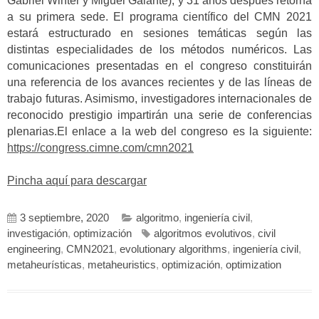
Gabriel Winter y Miguel Galante), y 31 años después retorna
a su primera sede. El programa científico del CMN 2021
estará estructurado en sesiones temáticas según las
distintas especialidades de los métodos numéricos. Las
comunicaciones presentadas en el congreso constituirán
una referencia de los avances recientes y de las líneas de
trabajo futuras. Asimismo, investigadores internacionales de
reconocido prestigio impartirán una serie de conferencias
plenarias.El enlace a la web del congreso es la siguiente:
https://congress.cimne.com/cmn2021
Pincha aquí para descargar
3 septiembre, 2020
algoritmo
,
ingeniería civil
,
investigación
,
optimización
algoritmos evolutivos
,
civil
engineering
,
CMN2021
,
evolutionary algorithms
,
ingeniería civil
,
metaheurísticas
,
metaheuristics
,
optimización
,
optimization