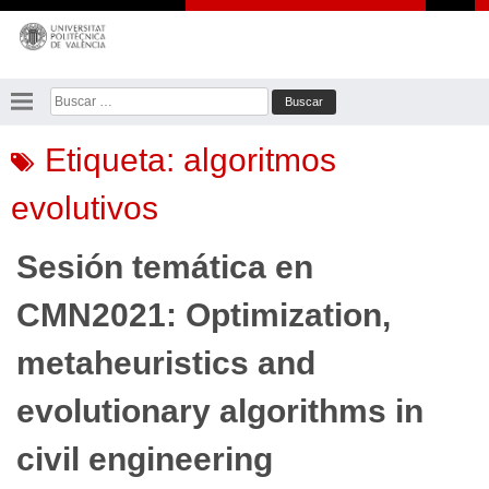
Saltar
al
contenido
Buscar:
Etiqueta:
algoritmos
evolutivos
Sesión temática en
CMN2021: Optimization,
metaheuristics and
evolutionary algorithms in
civil engineering