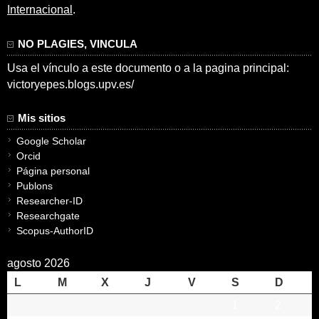
Internacional
.
NO PLAGIES, VINCULA
Usa el vínculo a este documento o a la pagina principal:
victoryepes.blogs.upv.es/
Mis sitios
Google Scholar
Orcid
Página personal
Publons
Researcher-ID
Researchgate
Scopus-AuthorID
agosto 2026
L
M
X
J
V
S
D
1
2