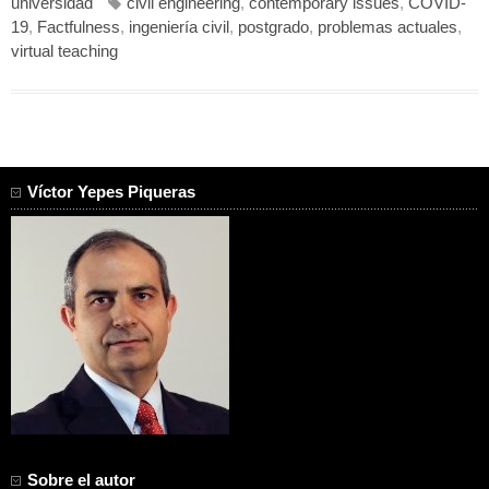
universidad
civil engineering
,
contemporary issues
,
COVID-
19
,
Factfulness
,
ingeniería civil
,
postgrado
,
problemas actuales
,
virtual teaching
Víctor Yepes Piqueras
Sobre el autor