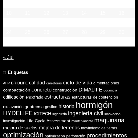
3
4
5
6
7
8
9
10
11
12
13
14
15
16
17
18
19
20
21
22
23
24
25
26
27
28
29
30
31
« Jul
Etiquetas
ciclo de vida
calidad
cimentaciones
BRIDLIFE
AHP
carreteras
concreto
DIMALIFE
compactación
construcción
docencia
estructuras
edificación
encofrado
estructuras de contención
hormigón
historia
excavación
geotecnia
gestión
HYDELIFE
ingeniería civil
ICITECH
ingeniería
innovación
maquinaria
Life Cycle Assessment
investigación
mantenimiento
mejora de suelos
mejora de terrenos
movimiento de tierras
optimización
procedimientos
optimization
perforación