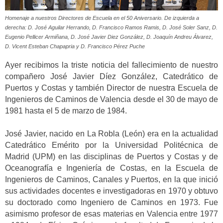
Homenaje a nuestros Directores de Escuela en el 50 Aniversario. De izquierda a
derecha: D. José Aguilar Herrando, D. Francisco Ramos Ramis, D. José Soler Sanz, D.
Eugenio Pellicer Armiñana, D. José Javier Diez González, D. Joaquín Andreu Álvarez,
D. Vicent Esteban Chapapria y D. Francisco Pérez Puche
Ayer recibimos la triste noticia del fallecimiento de nuestro
compañero José Javier Díez González, Catedrático de
Puertos y Costas y también Director de nuestra Escuela de
Ingenieros de Caminos de Valencia desde el 30 de mayo de
1981 hasta el 5 de marzo de 1984.
José Javier, nacido en La Robla (León) era en la actualidad
Catedrático Emérito por la Universidad Politécnica de
Madrid (UPM) en las disciplinas de Puertos y Costas y de
Oceanografía e Ingeniería de Costas, en la Escuela de
Ingenieros de Caminos, Canales y Puertos, en la que inició
sus actividades docentes e investigadoras en 1970 y obtuvo
su doctorado como Ingeniero de Caminos en 1973. Fue
asimismo profesor de esas materias en Valencia entre 1977