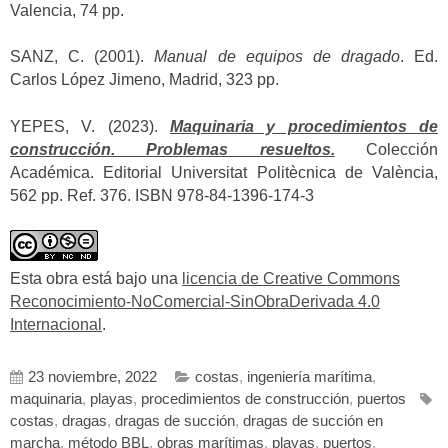
Valencia, 74 pp.
SANZ, C. (2001).
Manual de equipos de dragado
. Ed.
Carlos López Jimeno, Madrid, 323 pp.
YEPES, V. (2023).
Maquinaria y procedimientos de
construcción. Problemas resueltos.
Colección
Académica. Editorial Universitat Politècnica de València,
562 pp. Ref. 376. ISBN 978-84-1396-174-3
Esta obra está bajo una
licencia de Creative Commons
Reconocimiento-NoComercial-SinObraDerivada 4.0
Internacional
.
23 noviembre, 2022
costas
,
ingeniería marítima
,
maquinaria
,
playas
,
procedimientos de construcción
,
puertos
costas
,
dragas
,
dragas de succión
,
dragas de succión en
marcha
,
método BBL
,
obras marítimas
,
playas
,
puertos
,