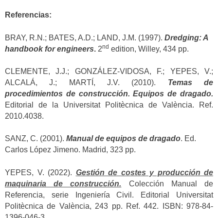
Referencias:
BRAY, R.N.; BATES, A.D.; LAND, J.M. (1997).
Dredging: A
nd
handbook for engineers
.
2
edition, Willey, 434 pp.
CLEMENTE, J.J.; GONZÁLEZ-VIDOSA, F.; YEPES, V.;
ALCALÁ, J.; MARTÍ, J.V. (2010).
Temas de
procedimientos de construcción. Equipos de dragado.
Editorial de la Universitat Politècnica de València. Ref.
2010.4038.
SANZ, C. (2001).
Manual de equipos de dragado
. Ed.
Carlos López Jimeno. Madrid, 323 pp.
YEPES, V. (2022).
Gestión de costes y producción de
maquinaria de construcción.
Colección Manual de
Referencia, serie Ingeniería Civil. Editorial Universitat
Politècnica de València, 243 pp. Ref. 442. ISBN: 978-84-
1396-046-3