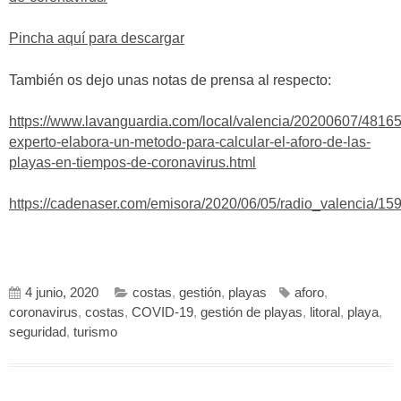
Pincha aquí para descargar
También os dejo unas notas de prensa al respecto:
https://www.lavanguardia.com/local/valencia/20200607/4816
experto-elabora-un-metodo-para-calcular-el-aforo-de-las-
playas-en-tiempos-de-coronavirus.html
https://cadenaser.com/emisora/2020/06/05/radio_valencia/1
4 junio, 2020
costas
,
gestión
,
playas
aforo
,
coronavirus
,
costas
,
COVID-19
,
gestión de playas
,
litoral
,
playa
,
seguridad
,
turismo