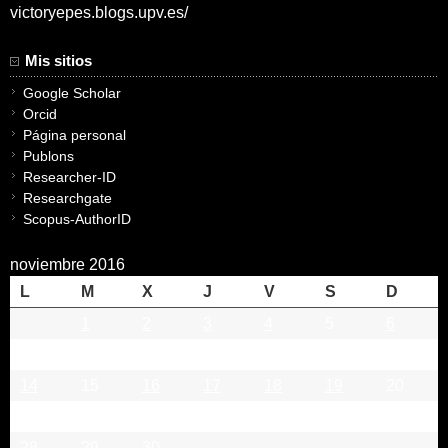
victoryepes.blogs.upv.es/
Mis sitios
Google Scholar
Orcid
Página personal
Publons
Researcher-ID
Researchgate
Scopus-AuthorID
noviembre 2016
L
M
X
J
V
S
D
1
2
3
4
5
6
7
8
9
10
11
12
13
14
15
16
17
18
19
20
21
22
23
24
25
26
27
28
29
30