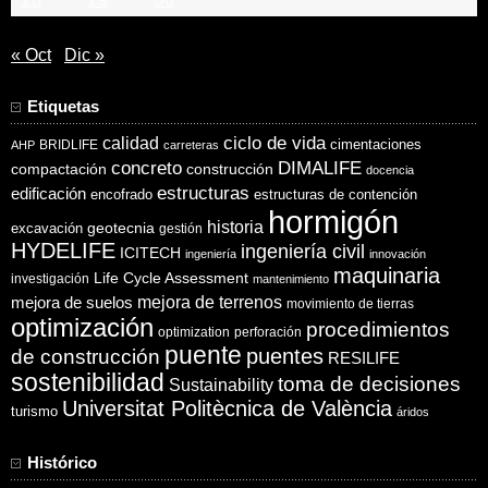
« Oct
Dic »
Etiquetas
ciclo de vida
calidad
cimentaciones
BRIDLIFE
AHP
carreteras
concreto
DIMALIFE
compactación
construcción
docencia
estructuras
edificación
encofrado
estructuras de contención
hormigón
historia
excavación
geotecnia
gestión
HYDELIFE
ingeniería civil
ICITECH
ingeniería
innovación
maquinaria
Life Cycle Assessment
investigación
mantenimiento
mejora de suelos
mejora de terrenos
movimiento de tierras
optimización
procedimientos
optimization
perforación
puente
puentes
de construcción
RESILIFE
sostenibilidad
toma de decisiones
Sustainability
Universitat Politècnica de València
turismo
áridos
Histórico