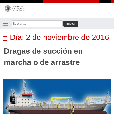
Saltar
al
contenido
Buscar:
Día:
2 de noviembre de 2016
Dragas de succión en
marcha o de arrastre