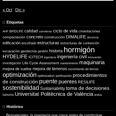
« Oct
Dic »
Etiquetas
ciclo de vida
calidad
cimentaciones
BRIDLIFE
AHP
carreteras
concreto
DIMALIFE
compactación
construcción
docencia
estructuras
edificación
encofrado
estructuras de contención
hormigón
historia
excavación
geotecnia
gestión
HYDELIFE
ingeniería civil
ICITECH
ingeniería
innovación
maquinaria
Life Cycle Assessment
investigación
mantenimiento
mejora de suelos
mejora de terrenos
movimiento de tierras
optimización
procedimientos
optimization
perforación
puente
puentes
de construcción
RESILIFE
sostenibilidad
toma de decisiones
Sustainability
Universitat Politècnica de València
turismo
áridos
Histórico
Biomateriales: la ingeniería que crece antes de construirse