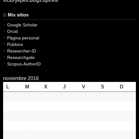
victoryepes.blogs.upv.es/
Mis sitios
Google Scholar
Orcid
Página personal
Publons
Researcher-ID
Researchgate
Scopus-AuthorID
noviembre 2016
L
M
X
J
V
S
D
1
2
3
4
5
6
7
8
9
10
11
12
13
14
15
16
17
18
19
20
21
22
23
24
25
26
27
28
29
30