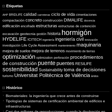
Etiquetas
ciclo de vida
calidad
cimentaciones
BRIDLIFE
AHP
carreteras
concreto
DIMALIFE
compactación
construcción
docencia
estructuras
edificación
encofrado
estructuras de contención
hormigón
historia
excavación
geotecnia
gestión
HYDELIFE
ingeniería civil
ICITECH
ingeniería
innovación
maquinaria
Life Cycle Assessment
investigación
mantenimiento
mejora de suelos
mejora de terrenos
movimiento de tierras
optimización
procedimientos
optimization
perforación
puente
puentes
de construcción
RESILIFE
sostenibilidad
toma de decisiones
Sustainability
Universitat Politècnica de València
turismo
áridos
Histórico
Biomateriales: la ingeniería que crece antes de construirse
Tipologías de sistemas de certificación ambiental de edificios e
infraestructuras
Casi dos millones de reproducciones: cuando la divulgación en