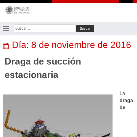
Saltar
al
contenido
Buscar:
Día:
8 de noviembre de 2016
Draga de succión
estacionaria
La
draga
de