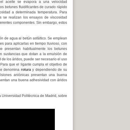
, el aceite se evapora a una velocidad
 los betunes fluidificantes de curado rápido
cosidad a determinada temperatura. Para
sas se realizan los ensayos de viscosidad
diferentes componentes. Sin embargo, estos
ón de agua al betún asfáltico. Se emplean
es para aplicarlas en tiempo lluvioso, con
ue presentan habitualmente los betunes
en sustancias que dotan a la emulsión de
 de los áridos, puede ser necesario el uso
Para que el ligante cumpla el objetivo de
o se denomina
rotura
y dependiendo de su
ulsiones aniónicas presentan una buena
esentan una buena adhesividad con áridos
la Universidad Politécnica de Madrid, sobre