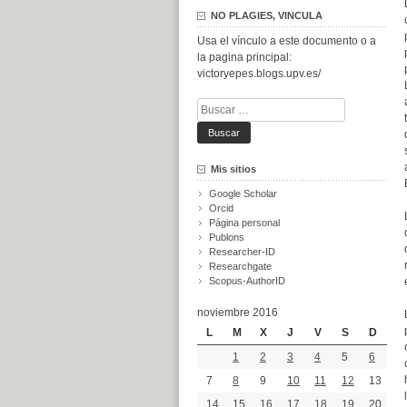
NO PLAGIES, VINCULA
Usa el vínculo a este documento o a
la pagina principal:
victoryepes.blogs.upv.es/
Buscar:
Mis sitios
Google Scholar
Orcid
Página personal
Publons
Researcher-ID
Researchgate
Scopus-AuthorID
noviembre 2016
L
M
X
J
V
S
D
1
2
3
4
5
6
7
8
9
10
11
12
13
14
15
16
17
18
19
20