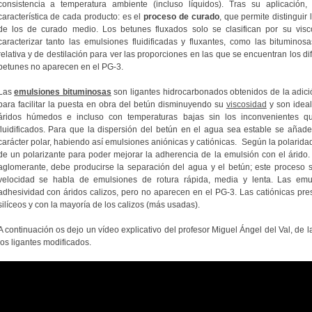
consistencia a temperatura ambiente (incluso líquidos). Tras su aplicación
característica de cada producto: es el
proceso de curado
, que permite distinguir
de los de curado medio. Los betunes fluxados solo se clasifican por su vis
caracterizar tanto las emulsiones fluidificadas y fluxantes, como las bitumino
relativa y de destilación para ver las proporciones en las que se encuentran los 
betunes no aparecen en el PG-3.
Las
emulsiones bituminosas
son ligantes hidrocarbonados obtenidos de la adici
para facilitar la puesta en obra del betún disminuyendo su
viscosidad
y son ideal
áridos húmedos e incluso con temperaturas bajas sin los inconvenientes q
fluidificados. Para que la dispersión del betún en el agua sea estable se añad
carácter polar, habiendo así emulsiones aniónicas y catiónicas. Según la polaridad
de un polarizante para poder mejorar la adherencia de la emulsión con el árido. 
aglomerante, debe producirse la separación del agua y el betún; este proces
velocidad se habla de emulsiones de rotura rápida, media y lenta. Las em
adhesividad con áridos calizos, pero no aparecen en el PG-3. Las catiónicas pr
silíceos y con la mayoría de los calizos (más usadas).
A continuación os dejo un vídeo explicativo del profesor Miguel Ángel del Val, de 
los ligantes modificados.