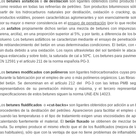
Los
betunes asfálticos
o
de destilación
son ligantes obtenidos como producto fi
como residuo en todas las refinerías de petróleo. Son productos bituminosos sól
partir de los hidrocarburos naturales por destilación, oxidación o
cracking
, q
productos volátiles, poseen características aglomerantes y son esencialmente sol
por su mayor o menor consistencia en el
ensayo de penetración
(por lo que reci
Los
asfaltos
propiamente dichos serían una mezcla de betunes con impurezas i
arena, arcilla), en una proporción superior al 5%, y por tanto, a diferencia de los 
tolueno. Los betunes asfálticos se caracterizan mediante el ensayo de penetración
de reblandecimiento del betún en unas determinadas condiciones. El betún, con 
sin duda debido a una oxidación. Los rayos ultravioletas del sol también le atac
agua estancada y sobre todo, la saturada de cal a 50ºC. Los betunes para pavim
EN 12591 y el artículo 211 de la norma española PG-3.
Los
betunes modificados con polímeros
son ligantes hidrocarbonados cuyas pro
durante la fabricación por el empleo de uno o más polímeros orgánicos. Las fibra
del betún. Se denominan en el artículo 212 del PG-3 con las letras PMB seg
representativos de su penetración mínima y máxima, y el tercero representa
especificaciones de estos betunes siguen la norma UNE-EN 14023.
Los
betunes fluidificados
o
«cut-backs»
son ligantes obtenidos por adición a un 
procedentes de la destilación del petróleo. Aparecieron para facilitar el empleo
cuando las temperaturas o el tipo de tratamiento exigen unas viscosidades de a
calentando fuertemente el material. El
betún
fluxado
se obtienen de mezclar bet
hulla. Su empleo produce el mismo efecto que el de los fluidificados (mejora de
las habituales), sólo que con la ventaja de que no tiene problemas de inflamab