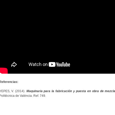
Referencias:
YEPES, V. (2014).
Maquinaria para la fabricación y puesta en obra de mezcl
Politècnica de València. Ref. 749.