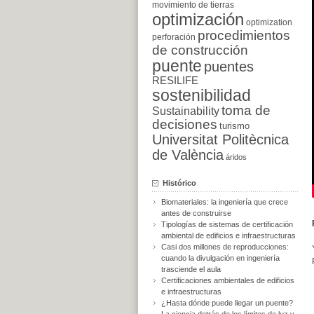
movimiento de tierras
optimización
optimization
procedimientos
perforación
de construcción
puente
puentes
RESILIFE
sostenibilidad
toma de
Sustainability
decisiones
turismo
Universitat Politècnica
de València
áridos
Histórico
Biomateriales: la ingeniería que crece
antes de construirse
Tipologías de sistemas de certificación
ambiental de edificios e infraestructuras
Casi dos millones de reproducciones:
cuando la divulgación en ingeniería
trasciende el aula
Certificaciones ambientales de edificios
e infraestructuras
¿Hasta dónde puede llegar un puente?
La ciencia detrás de los límites de luz y