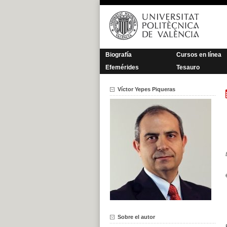
Saltar
al
contenido
Biografía
Cursos en línea
Efemérides
Tesauro
Víctor Yepes Piqueras
Sobre el autor