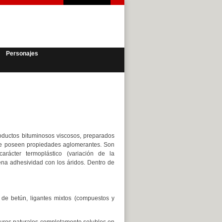
Personajes
ductos bituminosos viscosos, preparados
que poseen propiedades aglomerantes. Son
arácter termoplástico (variación de la
ena adhesividad con los áridos. Dentro de
s de betún, ligantes mixtos (compuestos y