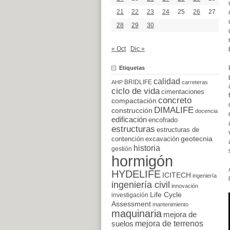
21
22
23
24
25
26
27
28
29
30
« Oct
Dic »
Etiquetas
calidad
BRIDLIFE
AHP
carreteras
ciclo de vida
cimentaciones
concreto
compactación
DIMALIFE
construcción
docencia
edificación
encofrado
estructuras
estructuras de
excavación
geotecnia
contención
historia
gestión
hormigón
HYDELIFE
ICITECH
ingeniería
ingeniería civil
innovación
Life Cycle
investigación
Assessment
mantenimiento
maquinaria
mejora de
suelos
mejora de terrenos