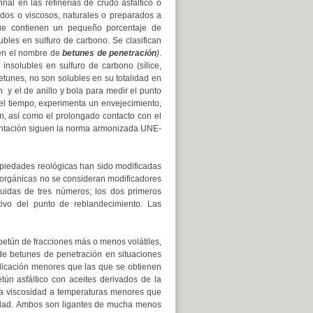
nal en las refinerías de crudo asfáltico o
idos o viscosos, naturales o preparados a
ue contienen un pequeño porcentaje de
ubles en sulfuro de carbono. Se clasifican
ben el nombre de
betunes de penetración
)
.
nsolubles en sulfuro de carbono (sílice,
betunes, no son solubles en su totalidad en
 y el de anillo y bola para medir el punto
el tiempo, experimenta un envejecimiento,
an, así como el prolongado contacto con el
entación siguen la norma armonizada UNE-
piedades reológicas han sido modificadas
s orgánicas no se consideran modificadores
uidas de tres números; los dos primeros
tivo del punto de reblandecimiento. Las
betún de fracciones más o menos volátiles,
 de betunes de penetración en situaciones
plicación menores que las que se obtienen
ún asfáltico con aceites derivados de la
 la viscosidad a temperaturas menores que
ilidad. Ambos son ligantes de mucha menos