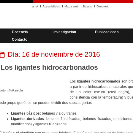
a
·
A
Accesibilidad
Mapa web
Buscar
Directorio
Docencia
Investigación
Publicaciones
Contacto
Día:
16 de noviembre de 2016
Los ligantes hidrocarbonados
Los
ligantes hidrocarbonados
son pro
a partir de hidrocarburos naturales 
Betún. Wikipedia
de un color oscuro (casi negro), c
consistencia con la temperatura) y bu
este grupo genérico, se pueden dividir dos subcategorías:
Ligantes básicos:
betunes y alquitranes
Ligantes derivados
: betunes fluidificados, betunes fluxados, emulsione
modificados) y ligantes fillerizados