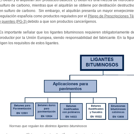
El betún y el alquitrán son productos básicos. El betún es una mezcla de hidroca
sulfuro de carbono, mientras que el alquitrán se obtiene por destilación destructi
en sulfuro de carbono. Sin embargo, el alquitrán presenta un mayor envejecimie
regulación española como productos regulados por el
Pliego de Prescripciones Té
y puentes (PG-3)
debido a que son productos cancerígenos.
Es importante señalar que los ligantes bituminosos requieren obligatoriamente de
productor por la Unión Europea, siendo responsabilidad del fabricante. En la fi
rigen los requisitos de estos ligantes.
Normas que regulan los distintos ligantes bituminosos