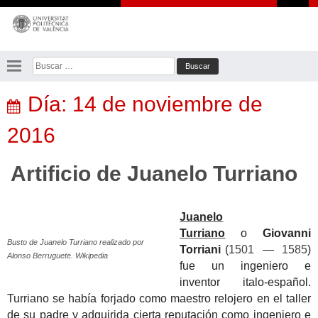
Saltar
al
contenido
Buscar:
Día:
14 de noviembre de
2016
Artificio de Juanelo Turriano
Juanelo
Turriano
o
Giovanni
Busto de Juanelo Turriano realizado por
Torriani
(
1501
—
1585
)
Alonso Berruguete. Wikipedia
fue un ingeniero e
inventor italo-español.
Turriano
se había forjado como maestro relojero en el taller
de su padre y adquirida cierta reputación como ingeniero e