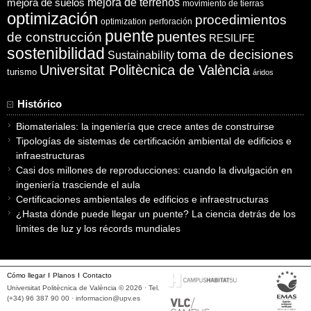
mejora de suelos
mejora de terrenos
movimiento de tierras
optimización
procedimientos
optimization
perforación
puente
puentes
de construcción
RESILIFE
sostenibilidad
toma de decisiones
Sustainability
Universitat Politècnica de València
turismo
áridos
Histórico
Biomateriales: la ingeniería que crece antes de construirse
Tipologías de sistemas de certificación ambiental de edificios e
infraestructuras
Casi dos millones de reproducciones: cuando la divulgación en
ingeniería trasciende el aula
Certificaciones ambientales de edificios e infraestructuras
¿Hasta dónde puede llegar un puente? La ciencia detrás de los
límites de luz y los récords mundiales
Cómo llegar
Planos
Contacto
Universitat Politècnica de València © 2026 · Tel.
(+34) 96 387 90 00 ·
informacion@upv.es