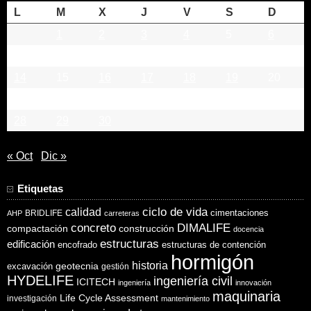
L
M
X
J
V
S
D
1
2
3
4
5
6
7
8
9
10
11
12
13
14
15
16
17
18
19
20
21
22
23
24
25
26
27
28
29
30
« Oct
Dic »
Etiquetas
ciclo de vida
calidad
cimentaciones
BRIDLIFE
AHP
carreteras
concreto
DIMALIFE
compactación
construcción
docencia
estructuras
edificación
encofrado
estructuras de contención
hormigón
historia
excavación
geotecnia
gestión
HYDELIFE
ingeniería civil
ICITECH
ingeniería
innovación
maquinaria
Life Cycle Assessment
investigación
mantenimiento