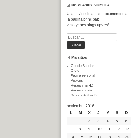
NO PLAGIES, VINCULA
Usa el vínculo a este documento o a
la pagina principal:
victoryepes.blogs.upv.es/
Buscar:
Mis sitios
Google Scholar
Orcid
Página personal
Publons
Researcher-ID
Researchgate
Scopus-AuthorID
noviembre 2016
L
M
X
J
V
S
D
1
2
3
4
5
6
7
8
9
10
11
12
13
14
15
16
17
18
19
20