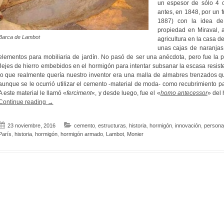
un espesor de sólo 4 
antes, en 1848, por un 
1887) con la idea de 
propiedad en Miraval, 
Barca de Lambot
agricultura en la casa d
unas cajas de naranjas
elementos para mobiliaria de jardín. No pasó de ser una anécdota, pero fue la 
flejes de hierro embebidos en el hormigón para intentar subsanar la escasa resiste
lo que realmente quería nuestro inventor era una malla de almabres trenzados que
aunque se le ocurrió utilizar el cemento -material de moda- como recubrimiento pa
A este material le llamó «
ferciment
«, y desde luego, fue el «
homo antecessor
» del
«La
Continue reading
→
barca
de
23 noviembre, 2016
cemento
,
estructuras
,
historia
,
hormigón
,
innovación
,
personaj
Lambot,
París
,
historia
,
hormigón
,
hormigón armado
,
Lambot
,
Monier
el
«Antecessor»
del
hormigón
armado»