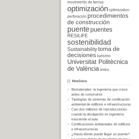
movimiento de tierras
optimización
optimization
procedimientos
perforación
de construcción
puente
puentes
RESILIFE
sostenibilidad
toma de
Sustainability
decisiones
turismo
Universitat Politècnica
de València
áridos
Histórico
Biomateriales: la ingeniería que crece
antes de construirse
Tipologías de sistemas de certificación
ambiental de edificios e infraestructuras
Casi dos millones de reproducciones:
cuando la divulgación en ingeniería
trasciende el aula
Certificaciones ambientales de edificios
e infraestructuras
¿Hasta dónde puede llegar un puente?
La ciencia detrás de los límites de luz y