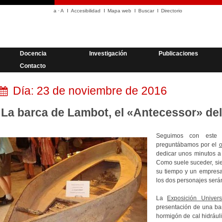
a
·
A
Accesibilidad
Mapa web
Buscar
Directorio
Docencia
Investigación
Publicaciones
Contacto
Día:
23 de noviembre de 2016
La barca de Lambot, el «Antecessor» de
Seguimos con este 
preguntábamos por el
o
dedicar unos minutos a
Como suele suceder, sie
su tiempo y un empresa
los dos personajes será
La
Exposición Univer
presentación de una bar
hormigón de cal hidrául