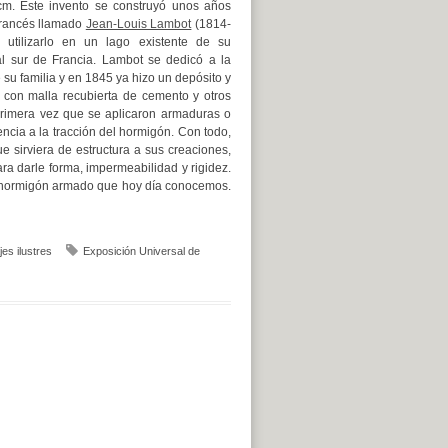
cm. Este invento se construyó unos años
francés llamado
Jean-Louis Lambot
(1814-
utilizarlo en un lago existente de su
al sur de Francia. Lambot se dedicó a la
e su familia y en 1845 ya hizo un depósito y
 con malla recubierta de cemento y otros
primera vez que se aplicaron armaduras o
ncia a la tracción del hormigón. Con todo,
 sirviera de estructura a sus creaciones,
ra darle forma, impermeabilidad y rigidez.
 hormigón armado que hoy día conocemos.
es ilustres
Exposición Universal de