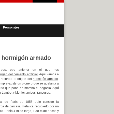
Personajes
l hormigón armado
post otro anterior en el que nos
rigen del cemento artificial
. Aquí vamos a
 recordar el origen del
hormigón armado
.
mpre existe un pionero que se adelanta a
rio que pone en marcha el negocio. Aquí
n Lambot y Monier, ambos franceses.
sal de Paris de 1855
trajo consigo la
ca de carcasa metálica recubierto por un
ica. Tenía 4 m de largo, 1.30 m de ancho y