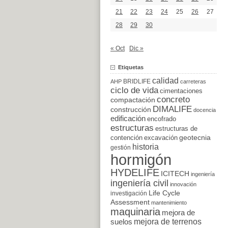
21
22
23
24
25
26
27
28
29
30
« Oct
Dic »
Etiquetas
calidad
BRIDLIFE
AHP
carreteras
ciclo de vida
cimentaciones
concreto
compactación
DIMALIFE
construcción
docencia
edificación
encofrado
estructuras
estructuras de
excavación
geotecnia
contención
historia
gestión
hormigón
HYDELIFE
ICITECH
ingeniería
ingeniería civil
innovación
Life Cycle
investigación
Assessment
mantenimiento
maquinaria
mejora de
suelos
mejora de terrenos