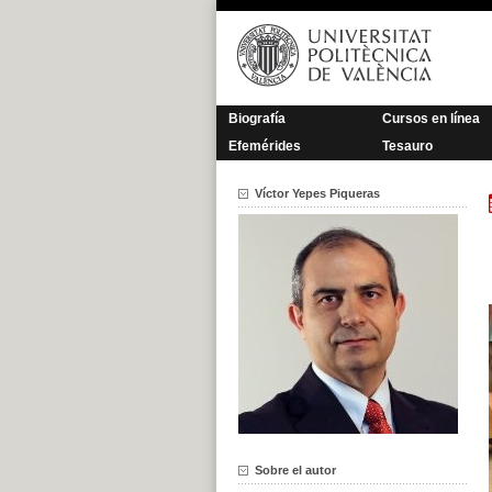
Saltar
al
contenido
Biografía
Cursos en línea
Efemérides
Tesauro
Víctor Yepes Piqueras
Sobre el autor