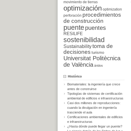
movimiento de tierras
optimización
optimization
procedimientos
perforación
de construcción
puente
puentes
RESILIFE
sostenibilidad
toma de
Sustainability
decisiones
turismo
Universitat Politècnica
de València
áridos
Histórico
Biomateriales: la ingeniería que crece
antes de construirse
Tipologías de sistemas de certificación
ambiental de edificios e infraestructuras
Casi dos millones de reproducciones:
cuando la divulgación en ingeniería
trasciende el aula
Certificaciones ambientales de edificios
e infraestructuras
¿Hasta dónde puede llegar un puente?
La ciencia detrás de los límites de luz y