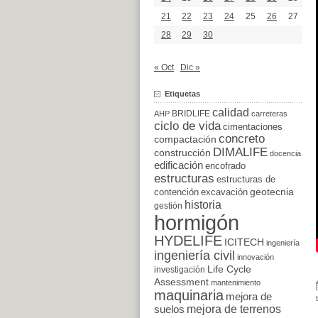
21
22
23
24
25
26
27
28
29
30
« Oct
Dic »
Etiquetas
calidad
BRIDLIFE
AHP
carreteras
ciclo de vida
cimentaciones
concreto
compactación
DIMALIFE
construcción
docencia
edificación
encofrado
estructuras
estructuras de
excavación
geotecnia
contención
historia
gestión
hormigón
HYDELIFE
ICITECH
ingeniería
ingeniería civil
innovación
Life Cycle
investigación
Assessment
mantenimiento
maquinaria
mejora de
suelos
mejora de terrenos