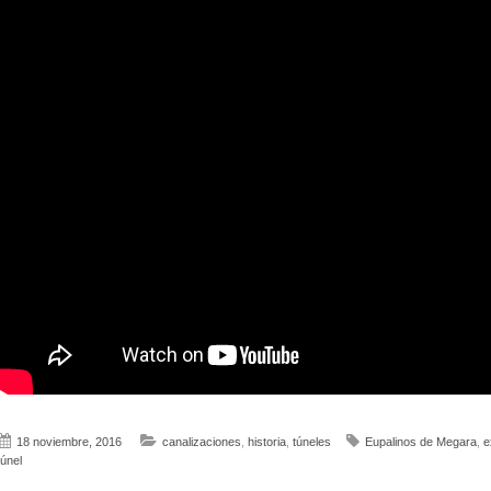
18 noviembre, 2016
canalizaciones
,
historia
,
túneles
Eupalinos de Megara
,
e
túnel