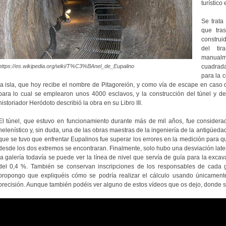
turístico
Se trata
que tra
construi
del tir
manualm
https://es.wikipedia.org/wiki/T%C3%BAnel_de_Eupalino
cuadrada
para la c
la isla, que hoy recibe el nombre de Pitagoreión, y como vía de escape en caso 
para lo cual se emplearon unos 4000 esclavos, y la construcción del túnel y 
historiador Heródoto describió la obra en su Libro III.
El túnel, que estuvo en funcionamiento durante más de mil años, fue considera
helenístico y, sin duda, una de las obras maestras de la ingeniería de la antigüeda
que se tuvo que enfrentar Eupalinos fue superar los errores en la medición para 
desde los dos extremos se encontraran. Finalmente, solo hubo una desviación latera
la galería todavía se puede ver la línea de nivel que servía de guía para la exca
del 0,4 %. También se conservan inscripciones de los responsables de cada gr
propongo que expliquéis cómo se podría realizar el cálculo usando únicamente
precisión. Aunque también podéis ver alguno de estos vídeos que os dejo, donde s