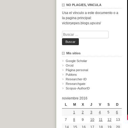
NO PLAGIES, VINCULA
Usa el vínculo a este documento o a
la pagina principal:
victoryepes.blogs.upv.es/
Buscar:
Mis sitios
Google Scholar
Orcid
Página personal
Publons
Researcher-ID
Researchgate
Scopus-AuthorID
noviembre 2016
L
M
X
J
V
S
D
1
2
3
4
5
6
7
8
9
10
11
12
13
14
15
16
17
18
19
20