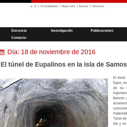
a
·
A
Accesibilidad
Mapa web
Buscar
Directorio
Docencia
Investigación
Publicaciones
Contacto
Día:
18 de noviembre de 2016
El túnel de Eupalinos en la isla de Samos
El túnel
Egeo, es
de su i
ingenie
famoso 
acuedu
conocim
matemáti
Túnel de
día y es