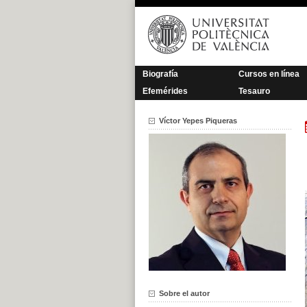
Saltar
al
contenido
Biografía
Cursos en línea
Efemérides
Tesauro
Víctor Yepes Piqueras
Sobre el autor