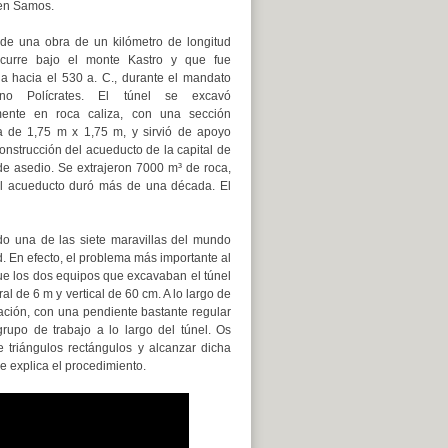
 en Samos.
 de una obra de un kilómetro de longitud
scurre bajo el monte Kastro y que fue
da hacia el 530 a. C., durante el mandato
ano Polícrates. El túnel se excavó
ente en roca caliza, con una sección
 de 1,75 m x 1,75 m, y sirvió de apoyo
onstrucción del acueducto de la capital de
de asedio. Se extrajeron 7000 m³ de roca,
del acueducto duró más de una década. El
do una de las siete maravillas del mundo
d. En efecto, el problema más importante al
que los dos equipos que excavaban el túnel
l de 6 m y vertical de 60 cm. A lo largo de
vación, con una pendiente bastante regular
upo de trabajo a lo largo del túnel. Os
 triángulos rectángulos y alcanzar dicha
e explica el procedimiento.