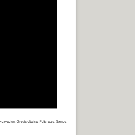
xcavación
,
Grecia clásica
,
Polícrates
,
Samos
,