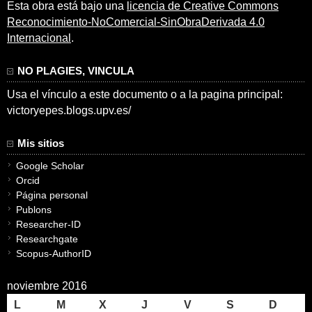
Esta obra está bajo una
licencia de Creative Commons
Reconocimiento-NoComercial-SinObraDerivada 4.0
Internacional
.
NO PLAGIES, VINCULA
Usa el vínculo a este documento o a la pagina principal:
victoryepes.blogs.upv.es/
Mis sitios
Google Scholar
Orcid
Página personal
Publons
Researcher-ID
Researchgate
Scopus-AuthorID
noviembre 2016
L
M
X
J
V
S
D