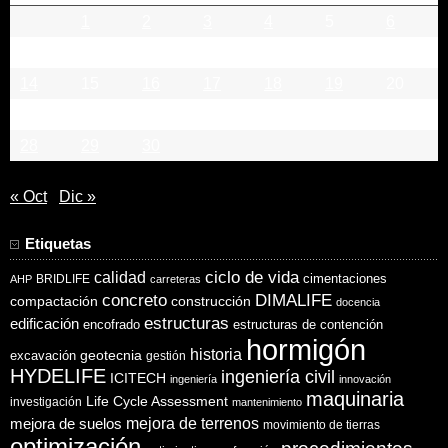
1
2
3
4
5
6
7
8
9
10
11
12
13
14
15
16
17
18
19
20
21
22
23
24
25
26
27
28
29
30
« Oct
Dic »
Etiquetas
ciclo de vida
calidad
cimentaciones
BRIDLIFE
AHP
carreteras
concreto
DIMALIFE
compactación
construcción
docencia
estructuras
edificación
encofrado
estructuras de contención
hormigón
historia
excavación
geotecnia
gestión
HYDELIFE
ingeniería civil
ICITECH
ingeniería
innovación
maquinaria
Life Cycle Assessment
investigación
mantenimiento
mejora de suelos
mejora de terrenos
movimiento de tierras
optimización