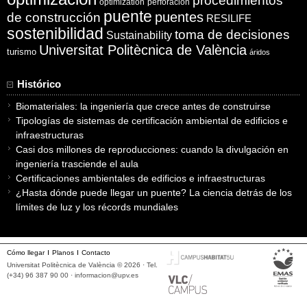
procedimientos
optimization
perforación
puente
puentes
de construcción
RESILIFE
sostenibilidad
toma de decisiones
Sustainability
Universitat Politècnica de València
turismo
áridos
Histórico
Biomateriales: la ingeniería que crece antes de construirse
Tipologías de sistemas de certificación ambiental de edificios e
infraestructuras
Casi dos millones de reproducciones: cuando la divulgación en
ingeniería trasciende el aula
Certificaciones ambientales de edificios e infraestructuras
¿Hasta dónde puede llegar un puente? La ciencia detrás de los
límites de luz y los récords mundiales
Cómo llegar
Planos
Contacto
Universitat Politècnica de València © 2026 · Tel.
(+34) 96 387 90 00 ·
informacion@upv.es