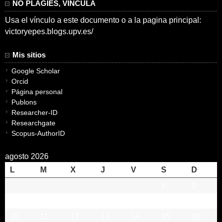
NO PLAGIES, VINCULA
Usa el vínculo a este documento o a la pagina principal:
victoryepes.blogs.upv.es/
Mis sitios
Google Scholar
Orcid
Página personal
Publons
Researcher-ID
Researchgate
Scopus-AuthorID
agosto 2026
L
M
X
J
V
S
D
1
2
3
4
5
6
7
8
9
10
11
12
13
14
15
16