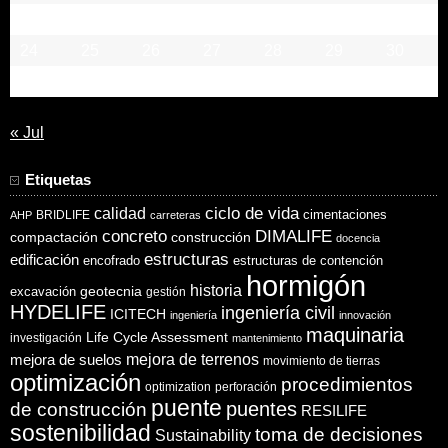
17
18
19
20
21
22
23
24
25
26
27
28
29
30
31
« Jul
Etiquetas
ciclo de vida
calidad
cimentaciones
BRIDLIFE
AHP
carreteras
concreto
DIMALIFE
compactación
construcción
docencia
estructuras
edificación
encofrado
estructuras de contención
hormigón
historia
excavación
geotecnia
gestión
HYDELIFE
ingeniería civil
ICITECH
ingeniería
innovación
maquinaria
Life Cycle Assessment
investigación
mantenimiento
mejora de suelos
mejora de terrenos
movimiento de tierras
optimización
procedimientos
optimization
perforación
puente
puentes
de construcción
RESILIFE
sostenibilidad
toma de decisiones
Sustainability