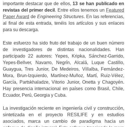
importante destacar que de ellos,
13 se han publicado en
revistas del primer decil
. Entre ellos tenemos un
Featured
Paper Award
de
Engineering Structures
. En las referencias,
al final de esta entrada, tenéis los artículos y sus enlaces
para su descarga.
Este esfuerzo ha sido fruto del trabajo de un buen número
de investigadores de distintas nacionalidades. Han
participado 22 autores: Yepes, Kripka, Sánchez-Garrido,
Yepes-Bellver, Navarro, Negrín, Alcalá, Luque Castillo,
Guaygua, Tres Junior, De Medeiros
,
Villalba
,
Fernández-
Mora
,
Brun-Izquierdo
,
Martínez-Muñoz
,
Martí
,
Ruiz-Vélez
,
García
,
Partskhaladze
,
Vitorio Junior
,
Onetta
y
Chagoyén.
Hay presencia internacional en países como Brasil, Chile,
Ecuador, Perú, Georgia y Cuba.
La investigación reciente en ingeniería civil y construcción,
sintetizada en el proyecto RESILIFE y en estudios
asociados, marca un cambio de paradigma hacia un