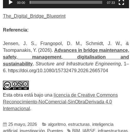
00:00
07:33
The_Digital_Bridge_Blueprint
Referencia:
Jensen, J. S., Frangopol, D. M., Schmidt, J. W., &
Tsompanakis, Y. (2026).
Advances in bridge maintenance,
safety, management, digitalisation and
sustainability
.
Structure and Infrastructure Engineering
, 1–
6. https://doi.org/10.1080/15732479.2026.2665704
Esta obra está bajo una
licencia de Creative Commons
Reconocimiento-NoComercial-SinObraDerivada 4.0
Internacional
.
25 mayo, 2026
algoritmo
,
estructuras
,
inteligencia
artificial
,
investigación
,
Puentes
BIM
,
IABSE
,
infraestructuras
,