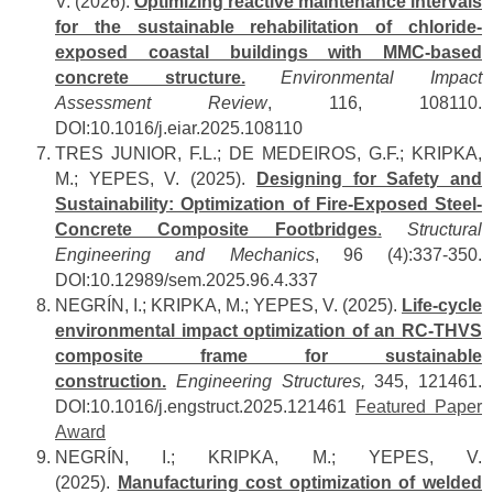
V. (2026).
Optimizing reactive maintenance intervals
for the sustainable rehabilitation of chloride-
exposed coastal buildings with MMC-based
concrete structure.
Environmental Impact
Assessment Review
, 116, 108110.
DOI:10.1016/j.eiar.2025.108110
TRES JUNIOR, F.L.; DE MEDEIROS, G.F.; KRIPKA,
M.; YEPES, V. (2025).
Designing for Safety and
Sustainability: Optimization of Fire-Exposed Steel-
Concrete Composite Footbridges
.
Structural
Engineering and Mechanics
, 96 (4):337-350.
DOI:10.12989/sem.2025.96.4.337
NEGRÍN, I.; KRIPKA, M.; YEPES, V. (2025).
Life-cycle
environmental impact optimization of an RC-THVS
composite frame for sustainable
construction.
Engineering Structures,
345, 121461.
DOI:10.1016/j.engstruct.2025.121461
Featured Paper
Award
NEGRÍN, I.; KRIPKA, M.; YEPES, V.
(2025).
Manufacturing cost optimization of welded