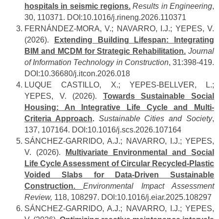
hospitals in seismic regions.
Results in Engineering
,
30, 110371. DOI:10.1016/j.rineng.2026.110371
FERNÁNDEZ-MORA, V.; NAVARRO, I.J.; YEPES, V.
(2026).
Extending Building Lifespan: Integrating
BIM and MCDM for Strategic Rehabilitation.
Journal
of Information Technology in Construction
, 31:398-419.
DOI:10.36680/j.itcon.2026.018
LUQUE CASTILLO, X.; YEPES-BELLVER, L.;
YEPES, V. (2026).
Towards Sustainable Social
Housing: An Integrative Life Cycle and Multi-
Criteria Approach
.
Sustainable Cities and Society
,
137, 107164. DOI:10.1016/j.scs.2026.107164
SÁNCHEZ-GARRIDO, A.J.; NAVARRO, I.J.; YEPES,
V. (2026).
Multivariate Environmental and Social
Life Cycle Assessment of Circular Recycled-Plastic
Voided Slabs for Data-Driven Sustainable
Construction.
Environmental Impact Assessment
Review,
118, 108297. DOI:10.1016/j.eiar.2025.108297
SÁNCHEZ-GARRIDO, A.J.; NAVARRO, I.J.; YEPES,